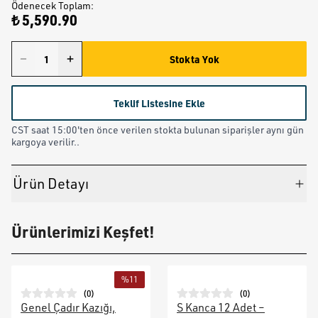
Ödenecek Toplam
:
₺ 5,590.90
Stokta Yok
Teklif Listesine Ekle
CST saat 15:00'ten önce verilen stokta bulunan siparişler aynı gün
kargoya verilir..
Ürün Detayı
Ürünlerimizi Keşfet!
%
11
(
0
)
(
0
)
Genel Çadır Kazığı,
S Kanca 12 Adet –