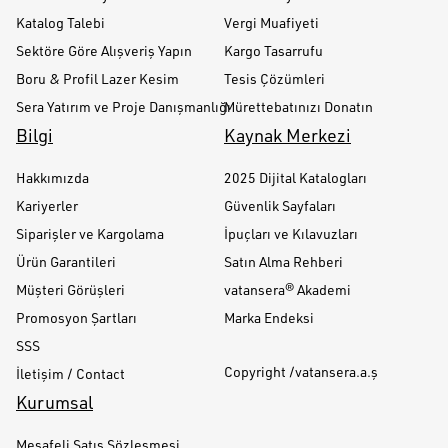
Katalog Talebi
Vergi Muafiyeti
Sektöre Göre Alışveriş Yapın
Kargo Tasarrufu
Boru & Profil Lazer Kesim
Tesis Çözümleri
Sera Yatırım ve Proje Danışmanlığı
Mürettebatınızı Donatın
Bilgi
Kaynak Merkezi
Hakkımızda
2025 Dijital Katalogları
Kariyerler
Güvenlik Sayfaları
Siparişler ve Kargolama
İpuçları ve Kılavuzları
Ürün Garantileri
Satın Alma Rehberi
Müşteri Görüşleri
vatansera® Akademi
Promosyon Şartları
Marka Endeksi
SSS
Copyright /vatansera.a.ş
İletişim / Contact
Kurumsal
Mesafeli Satış Sözleşmesi