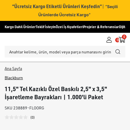
“Ücretsiz Kargo Etiketli Ürünleri Keşfedin”
|
“Seçili
Ürünlerde Ücretsiz Kargo”
Kargo Dahil Ürünler
Teklif İsteyin
Özel İş Kıyafetleri
Projeler & Referanslar
Dijital
0
0
Ana Sayfa
Blackburn
11,5" Tel Kazıklı Özel Baskılı 2,5" x 3,5"
İşaretleme Bayrakları | 1.000'li Paket
SKU
238889-FLOORG
(
0
)