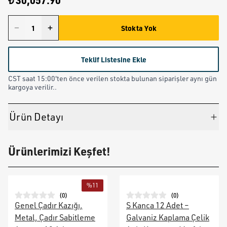
₺ 30,057.90
Stokta Yok
Teklif Listesine Ekle
CST saat 15:00'ten önce verilen stokta bulunan siparişler aynı gün
kargoya verilir..
Ürün Detayı
Ürünlerimizi Keşfet!
%
11
(
0
)
(
0
)
Genel Çadır Kazığı,
S Kanca 12 Adet –
Metal, Çadır Sabitleme
Galvaniz Kaplama Çelik