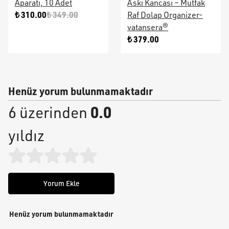
Aparatı, 10 Adet
Askı Kancası – Mutfak
₺ 310.00
₺ 349.00
Raf Dolap Organizer-
vatansera®
₺ 379.00
Henüz yorum bulunmamaktadır
0.0
6 üzerinden
yıldız
Yorum Ekle
Henüz yorum bulunmamaktadır