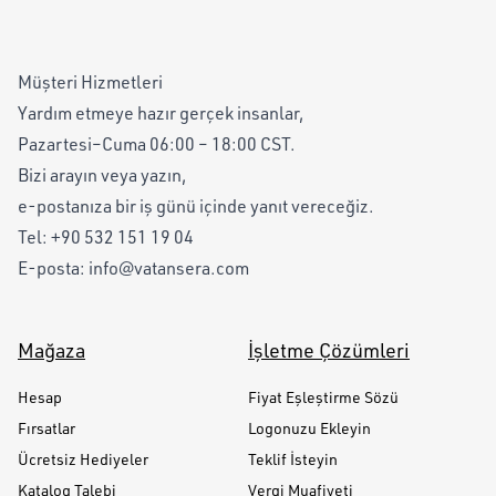
Müşteri Hizmetleri
Yardım etmeye hazır gerçek insanlar,
Pazartesi–Cuma 06:00 – 18:00 CST.
Bizi arayın veya yazın,
e-postanıza bir iş günü içinde yanıt vereceğiz.
Tel:
+90 532 151 19 04
E-posta:
info@vatansera.com
Mağaza
İşletme Çözümleri
Hesap
Fiyat Eşleştirme Sözü
Fırsatlar
Logonuzu Ekleyin
Ücretsiz Hediyeler
Teklif İsteyin
Katalog Talebi
Vergi Muafiyeti