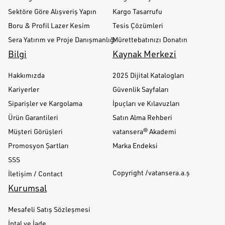
Sektöre Göre Alışveriş Yapın
Kargo Tasarrufu
Boru & Profil Lazer Kesim
Tesis Çözümleri
Sera Yatırım ve Proje Danışmanlığı
Mürettebatınızı Donatın
Bilgi
Kaynak Merkezi
Hakkımızda
2025 Dijital Katalogları
Kariyerler
Güvenlik Sayfaları
Siparişler ve Kargolama
İpuçları ve Kılavuzları
Ürün Garantileri
Satın Alma Rehberi
Müşteri Görüşleri
vatansera® Akademi
Promosyon Şartları
Marka Endeksi
SSS
Copyright /vatansera.a.ş
İletişim / Contact
Kurumsal
Mesafeli Satış Sözleşmesi
İptal ve İade