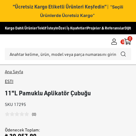
“Ücretsiz Kargo Etiketli Ürünleri Keşfedin”
|
“Seçili
Ürünlerde Ücretsiz Kargo”
Kargo Dahil Ürünler
Teklif İsteyin
Özel İş Kıyafetleri
Projeler & Referanslar
Dijital
0
0
Ana Sayfa
ESTI
11"L Pamuklu Aplikatör Çubuğu
SKU
17295
(
0
)
Ödenecek Toplam
: