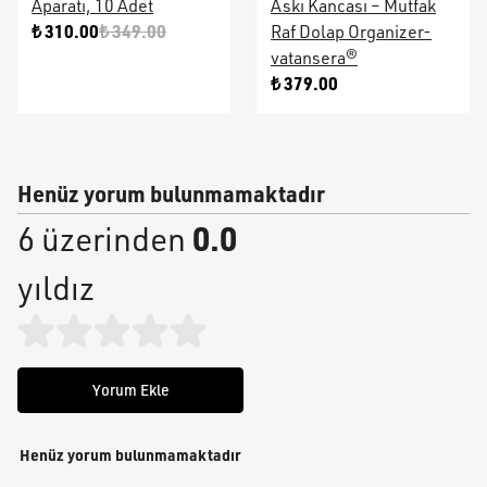
Aparatı, 10 Adet
Askı Kancası – Mutfak
₺ 310.00
₺ 349.00
Raf Dolap Organizer-
vatansera®
₺ 379.00
Henüz yorum bulunmamaktadır
0.0
6 üzerinden
yıldız
Yorum Ekle
Henüz yorum bulunmamaktadır