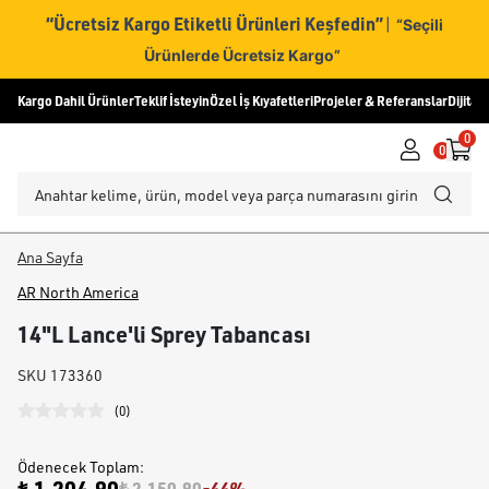
“Ücretsiz Kargo Etiketli Ürünleri Keşfedin”
|
“Seçili
Ürünlerde Ücretsiz Kargo”
Kargo Dahil Ürünler
Teklif İsteyin
Özel İş Kıyafetleri
Projeler & Referanslar
Dijital
0
0
Ana Sayfa
AR North America
14"L Lance'li Sprey Tabancası
SKU
173360
(
0
)
Ödenecek Toplam
:
₺ 2,150.90
-
44
%