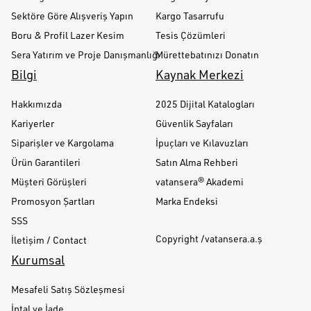
Sektöre Göre Alışveriş Yapın
Kargo Tasarrufu
Boru & Profil Lazer Kesim
Tesis Çözümleri
Sera Yatırım ve Proje Danışmanlığı
Mürettebatınızı Donatın
Bilgi
Kaynak Merkezi
Hakkımızda
2025 Dijital Katalogları
Kariyerler
Güvenlik Sayfaları
Siparişler ve Kargolama
İpuçları ve Kılavuzları
Ürün Garantileri
Satın Alma Rehberi
Müşteri Görüşleri
vatansera® Akademi
Promosyon Şartları
Marka Endeksi
SSS
Copyright /vatansera.a.ş
İletişim / Contact
Kurumsal
Mesafeli Satış Sözleşmesi
İptal ve İade