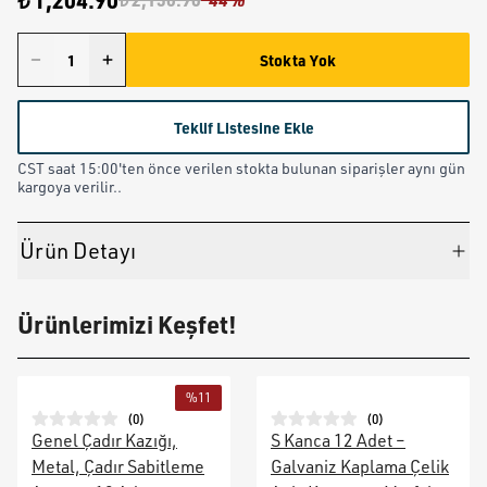
₺ 1,204.90
Stokta Yok
Teklif Listesine Ekle
CST saat 15:00'ten önce verilen stokta bulunan siparişler aynı gün
kargoya verilir..
Ürün Detayı
Ürünlerimizi Keşfet!
%
11
(
0
)
(
0
)
Genel Çadır Kazığı,
S Kanca 12 Adet –
Metal, Çadır Sabitleme
Galvaniz Kaplama Çelik