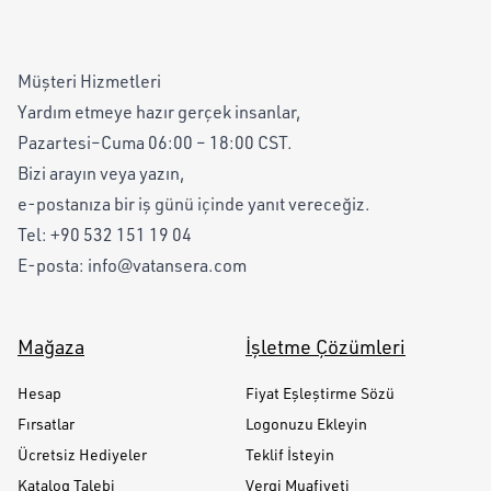
Müşteri Hizmetleri
Yardım etmeye hazır gerçek insanlar,
Pazartesi–Cuma 06:00 – 18:00 CST.
Bizi arayın veya yazın,
e-postanıza bir iş günü içinde yanıt vereceğiz.
Tel:
+90 532 151 19 04
E-posta:
info@vatansera.com
Mağaza
İşletme Çözümleri
Hesap
Fiyat Eşleştirme Sözü
Fırsatlar
Logonuzu Ekleyin
Ücretsiz Hediyeler
Teklif İsteyin
Katalog Talebi
Vergi Muafiyeti