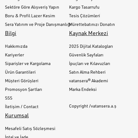
Sektöre Göre Alışveriş Yapın
Kargo Tasarrufu
Boru & Profil Lazer Kesim
Tesis Çözümleri
Sera Yatırım ve Proje Danışmanlığı
Mürettebatınızı Donatın
Bilgi
Kaynak Merkezi
Hakkımızda
2025 Dijital Katalogları
Kariyerler
Güvenlik Sayfaları
Siparişler ve Kargolama
İpuçları ve Kılavuzları
Ürün Garantileri
Satın Alma Rehberi
Müşteri Görüşleri
vatansera® Akademi
Promosyon Şartları
Marka Endeksi
SSS
Copyright /vatansera.a.ş
İletişim / Contact
Kurumsal
Mesafeli Satış Sözleşmesi
İptal ve İade