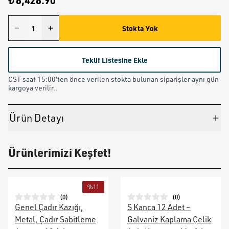
₺ 8,428.90
Stokta Yok
Teklif Listesine Ekle
CST saat 15:00'ten önce verilen stokta bulunan siparişler aynı gün
kargoya verilir..
Ürün Detayı
Ürünlerimizi Keşfet!
%
11
(
0
)
(
0
)
Genel Çadır Kazığı,
S Kanca 12 Adet –
Metal, Çadır Sabitleme
Galvaniz Kaplama Çelik