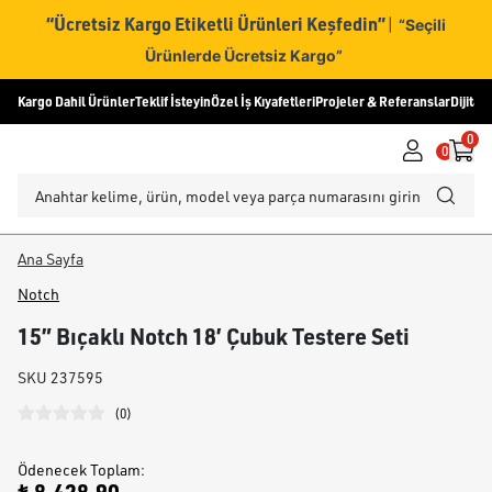
“Ücretsiz Kargo Etiketli Ürünleri Keşfedin”
|
“Seçili
Ürünlerde Ücretsiz Kargo”
Kargo Dahil Ürünler
Teklif İsteyin
Özel İş Kıyafetleri
Projeler & Referanslar
Dijital
0
0
Ana Sayfa
Notch
15” Bıçaklı Notch 18’ Çubuk Testere Seti
SKU
237595
(
0
)
Ödenecek Toplam
: