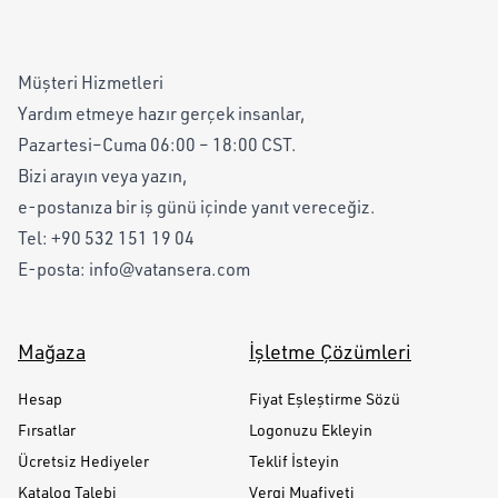
Müşteri Hizmetleri
Yardım etmeye hazır gerçek insanlar,
Pazartesi–Cuma 06:00 – 18:00 CST.
Bizi arayın veya yazın,
e-postanıza bir iş günü içinde yanıt vereceğiz.
Tel:
+90 532 151 19 04
E-posta:
info@vatansera.com
Mağaza
İşletme Çözümleri
Hesap
Fiyat Eşleştirme Sözü
Fırsatlar
Logonuzu Ekleyin
Ücretsiz Hediyeler
Teklif İsteyin
Katalog Talebi
Vergi Muafiyeti