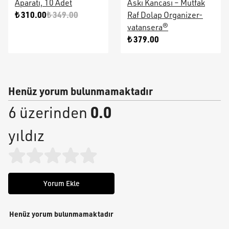
Aparatı, 10 Adet
Askı Kancası – Mutfak
₺ 310.00
₺ 349.00
Raf Dolap Organizer-
vatansera®
₺ 379.00
Henüz yorum bulunmamaktadır
0.0
6 üzerinden
yıldız
Yorum Ekle
Henüz yorum bulunmamaktadır