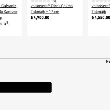
(
0
)
– Galvaniz
vatansera® Direk Çakma
vatansera
kı Kancası
Tokmağı – 17 cm
Tokmağı
₺ 4,900.00
₺ 4,550.0
ap
sera®
He