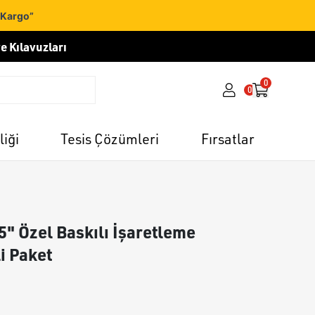
 Kargo”
e Kılavuzları
0
0
liği
Tesis Çözümleri
Fırsatlar
 5" Özel Baskılı İşaretleme
li Paket