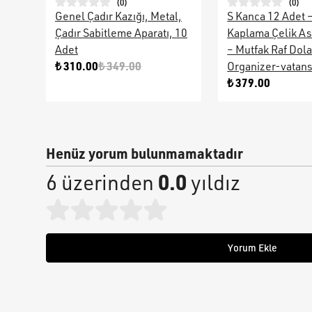
(
0
)
(
0
)
Genel Çadır Kazığı, Metal,
S Kanca 12 Adet 
Çadır Sabitleme Aparatı, 10
Kaplama Çelik As
Adet
– Mutfak Raf Dol
₺ 310.00
₺ 349.00
Organizer-vatan
₺ 379.00
Henüz yorum bulunmamaktadır
0.0
6 üzerinden
yıldız
Yorum Ekle