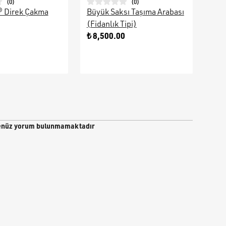
(
0
)
(
0
)
® Direk Çakma
Büyük Saksı Taşıma Arabası
Galv
(Fidanlık Tipi)
Ara
0
₺ 8,500.00
₺ 9
nüz yorum bulunmamaktadır