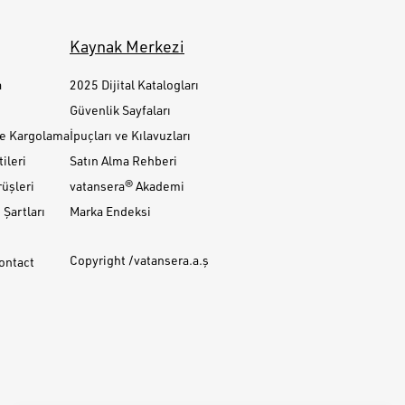
Kaynak Merkezi
a
2025 Dijital Katalogları
Güvenlik Sayfaları
ve Kargolama
İpuçları ve Kılavuzları
ileri
Satın Alma Rehberi
üşleri
vatansera® Akademi
Şartları
Marka Endeksi
Copyright /vatansera.a.ş
Contact