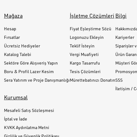
Mağaza
İşletme Çözümleri
Bilgi
Hesap
Fiyat Eşleştirme Sözü
Hakkımızd
Fırsatlar
Logonuzu Ekleyin
Kariyerler
Ücretsiz Hediyeler
Teklif İsteyin
Siparişler 
Katalog Talebi
Vergi Muafiyeti
Ürün Garant
Sektöre Göre Alışveriş Yapın
Kargo Tasarrufu
Müşteri Gör
Boru & Profil Lazer Kesim
Tesis Çözümleri
Promosyon 
Sera Yatırım ve Proje Danışmanlığı
Mürettebatınızı Donatın
SSS
İletişim / 
Kurumsal
Mesafeli Satış Sözleşmesi
İptal ve İade
KVKK Aydınlatma Metni
Gizlilik ve Güvenlik Politikası