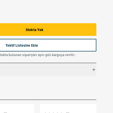
Stokta Yok
Teklif Listesine Ekle
okta bulunan siparişler aynı gün kargoya verilir..