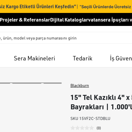
iz Kargo Etiketli Ürünleri Keşfedin”
|
“Seçili Ürünlerde Ücretsiz
Projeler & Referanslar
Dijital Kataloglar
vatansera İpuçları v
Sera Makineleri
Tedarik
İş Güven
Blackburn
15" Tel Kazıklı 4" x
Bayrakları | 1.000'
SKU
15VF2C-STDBLU
(
0
)