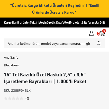
“Ücretsiz Kargo Etiketli Ürünleri Keşfedin”
|
“Seçili
Ürünlerde Ücretsiz Kargo”
Kargo Dahil Ürünler
Teklif İsteyin
Özel İş Kıyafetleri
Projeler & Referanslar
Dijital
0
0
Ana Sayfa
Blackburn
15" Tel Kazıklı Özel Baskılı 2,5" x 3,5"
İşaretleme Bayrakları | 1.000'li Paket
SKU
238890-BLK
(
0
)