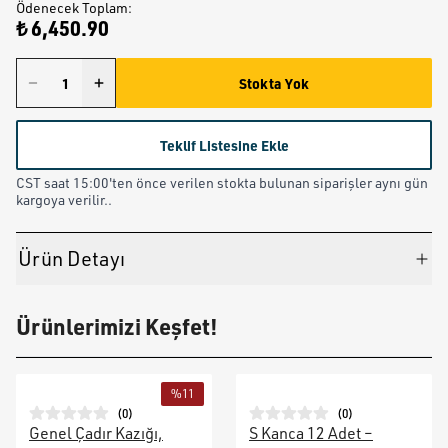
Ödenecek Toplam
:
₺ 6,450.90
Stokta Yok
Teklif Listesine Ekle
CST saat 15:00'ten önce verilen stokta bulunan siparişler aynı gün
kargoya verilir..
Ürün Detayı
Ürünlerimizi Keşfet!
%
11
(
0
)
(
0
)
Genel Çadır Kazığı,
S Kanca 12 Adet –