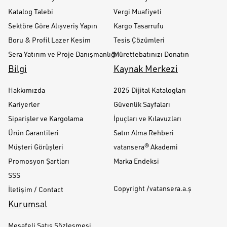
Katalog Talebi
Vergi Muafiyeti
Sektöre Göre Alışveriş Yapın
Kargo Tasarrufu
Boru & Profil Lazer Kesim
Tesis Çözümleri
Sera Yatırım ve Proje Danışmanlığı
Mürettebatınızı Donatın
Bilgi
Kaynak Merkezi
Hakkımızda
2025 Dijital Katalogları
Kariyerler
Güvenlik Sayfaları
Siparişler ve Kargolama
İpuçları ve Kılavuzları
Ürün Garantileri
Satın Alma Rehberi
Müşteri Görüşleri
vatansera® Akademi
Promosyon Şartları
Marka Endeksi
SSS
Copyright /vatansera.a.ş
İletişim / Contact
Kurumsal
Mesafeli Satış Sözleşmesi