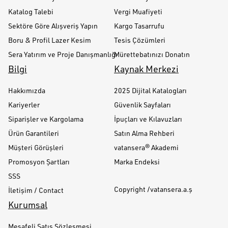
Katalog Talebi
Vergi Muafiyeti
Sektöre Göre Alışveriş Yapın
Kargo Tasarrufu
Boru & Profil Lazer Kesim
Tesis Çözümleri
Sera Yatırım ve Proje Danışmanlığı
Mürettebatınızı Donatın
Bilgi
Kaynak Merkezi
Hakkımızda
2025 Dijital Katalogları
Kariyerler
Güvenlik Sayfaları
Siparişler ve Kargolama
İpuçları ve Kılavuzları
Ürün Garantileri
Satın Alma Rehberi
Müşteri Görüşleri
vatansera® Akademi
Promosyon Şartları
Marka Endeksi
SSS
Copyright /vatansera.a.ş
İletişim / Contact
Kurumsal
Mesafeli Satış Sözleşmesi