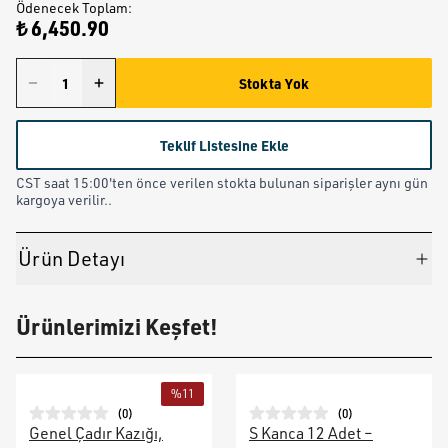
Ödenecek Toplam
:
₺ 6,450.90
Stokta Yok
Teklif Listesine Ekle
CST saat 15:00'ten önce verilen stokta bulunan siparişler aynı gün
kargoya verilir..
Ürün Detayı
Ürünlerimizi Keşfet!
%
11
(
0
)
(
0
)
Genel Çadır Kazığı,
S Kanca 12 Adet –