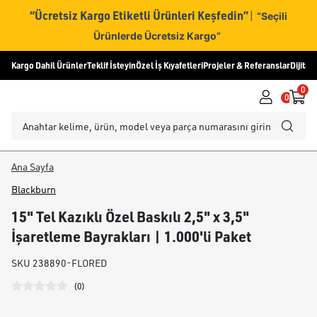
“Ücretsiz Kargo Etiketli Ürünleri Keşfedin”
|
“Seçili
Ürünlerde Ücretsiz Kargo”
Kargo Dahil Ürünler
Teklif İsteyin
Özel İş Kıyafetleri
Projeler & Referanslar
Dijital
0
0
Ana Sayfa
Blackburn
15" Tel Kazıklı Özel Baskılı 2,5" x 3,5"
İşaretleme Bayrakları | 1.000'li Paket
SKU
238890-FLORED
(
0
)