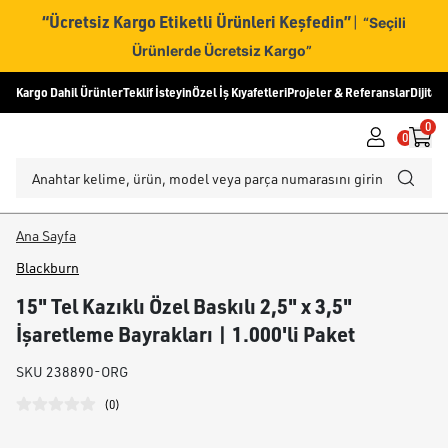
“Ücretsiz Kargo Etiketli Ürünleri Keşfedin”
|
“Seçili
Ürünlerde Ücretsiz Kargo”
Kargo Dahil Ürünler
Teklif İsteyin
Özel İş Kıyafetleri
Projeler & Referanslar
Dijital
0
0
Ana Sayfa
Blackburn
15" Tel Kazıklı Özel Baskılı 2,5" x 3,5"
İşaretleme Bayrakları | 1.000'li Paket
SKU
238890-ORG
(
0
)