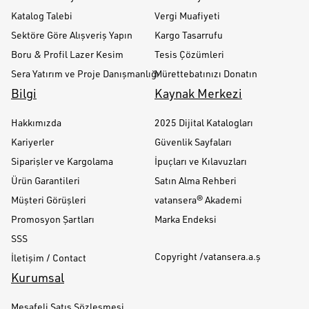
Katalog Talebi
Vergi Muafiyeti
Sektöre Göre Alışveriş Yapın
Kargo Tasarrufu
Boru & Profil Lazer Kesim
Tesis Çözümleri
Sera Yatırım ve Proje Danışmanlığı
Mürettebatınızı Donatın
Bilgi
Kaynak Merkezi
Hakkımızda
2025 Dijital Katalogları
Kariyerler
Güvenlik Sayfaları
Siparişler ve Kargolama
İpuçları ve Kılavuzları
Ürün Garantileri
Satın Alma Rehberi
Müşteri Görüşleri
vatansera® Akademi
Promosyon Şartları
Marka Endeksi
SSS
Copyright /vatansera.a.ş
İletişim / Contact
Kurumsal
Mesafeli Satış Sözleşmesi