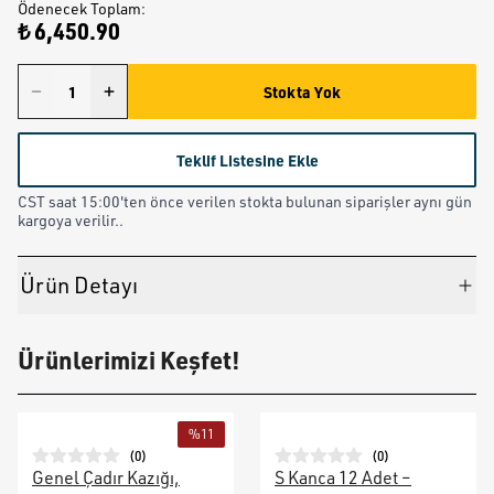
Ödenecek Toplam
:
₺ 6,450.90
Stokta Yok
Teklif Listesine Ekle
CST saat 15:00'ten önce verilen stokta bulunan siparişler aynı gün
kargoya verilir..
Ürün Detayı
Ürünlerimizi Keşfet!
%
11
(
0
)
(
0
)
Genel Çadır Kazığı,
S Kanca 12 Adet –