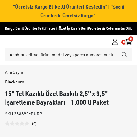
“Ücretsiz Kargo Etiketli Ürünleri Keşfedin”
|
“Seçili
Ürünlerde Ücretsiz Kargo”
Kargo Dahil Ürünler
Teklif İsteyin
Özel İş Kıyafetleri
Projeler & Referanslar
Dijital
0
0
Ana Sayfa
Blackburn
15" Tel Kazıklı Özel Baskılı 2,5" x 3,5"
İşaretleme Bayrakları | 1.000'li Paket
SKU
238890-PURP
(
0
)