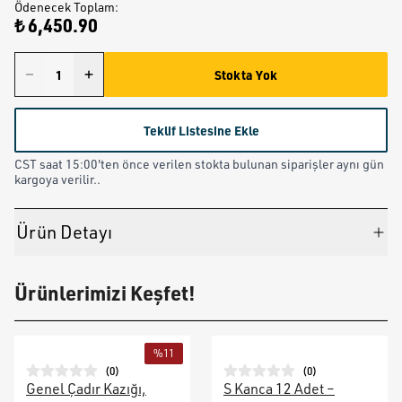
Ödenecek Toplam
:
₺ 6,450.90
Stokta Yok
Teklif Listesine Ekle
CST saat 15:00'ten önce verilen stokta bulunan siparişler aynı gün
kargoya verilir..
Ürün Detayı
Ürünlerimizi Keşfet!
%
11
(
0
)
(
0
)
Genel Çadır Kazığı,
S Kanca 12 Adet –