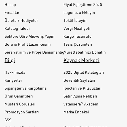
Hesap
Fiyat Eşleştirme Sözü
Fırsatlar
Logonuzu Ekleyin
Ücretsiz Hediyeler
Teklif İsteyin
Katalog Talebi
Vergi Muafiyeti
Sektöre Göre Alışveriş Yapın
Kargo Tasarrufu
Boru & Profil Lazer Kesim
Tesis Çözümleri
Sera Yatırım ve Proje Danışmanlığı
Mürettebatınızı Donatın
Bilgi
Kaynak Merkezi
Hakkımızda
2025 Dijital Katalogları
Kariyerler
Güvenlik Sayfaları
Siparişler ve Kargolama
İpuçları ve Kılavuzları
Ürün Garantileri
Satın Alma Rehberi
Müşteri Görüşleri
vatansera® Akademi
Promosyon Şartları
Marka Endeksi
SSS