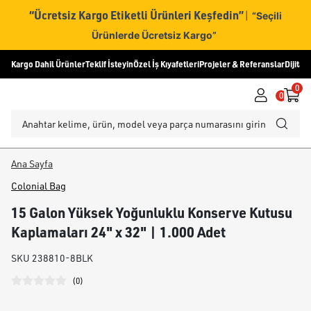
“Ücretsiz Kargo Etiketli Ürünleri Keşfedin”
|
“Seçili
Ürünlerde Ücretsiz Kargo”
Kargo Dahil Ürünler
Teklif İsteyin
Özel İş Kıyafetleri
Projeler & Referanslar
Dijital
0
0
Ana Sayfa
Colonial Bag
15 Galon Yüksek Yoğunluklu Konserve Kutusu
Kaplamaları 24" x 32" | 1.000 Adet
SKU
238810-8BLK
(
0
)