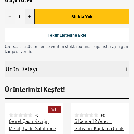
₺ 3,010.90
Stokta Yok
Teklif Listesine Ekle
CST saat 15:00'ten önce verilen stokta bulunan siparişler aynı gün
kargoya verilir..
Ürün Detayı
Ürünlerimizi Keşfet!
%
11
(
0
)
(
0
)
Genel Çadır Kazığı,
S Kanca 12 Adet –
Metal, Çadır Sabitleme
Galvaniz Kaplama Çelik