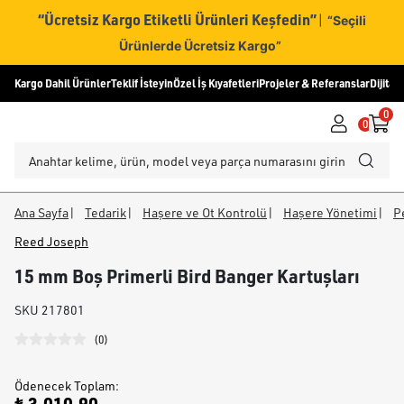
“Ücretsiz Kargo Etiketli Ürünleri Keşfedin”
|
“Seçili
Ürünlerde Ücretsiz Kargo”
Kargo Dahil Ürünler
Teklif İsteyin
Özel İş Kıyafetleri
Projeler & Referanslar
Dijital
0
0
Ana Sayfa
|
Tedarik
|
Haşere ve Ot Kontrolü
|
Haşere Yönetimi
|
Pe
Reed Joseph
15 mm Boş Primerli Bird Banger Kartuşları
SKU
217801
(
0
)
Ödenecek Toplam
: