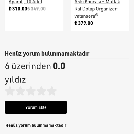
Aparatı, 10 Adet
Askı Kancası – Mutfak
₺ 310.00
₺ 349.00
Raf Dolap Organizer-
vatansera®
₺ 379.00
Henüz yorum bulunmamaktadır
0.0
6 üzerinden
yıldız
Yorum Ekle
Henüz yorum bulunmamaktadır