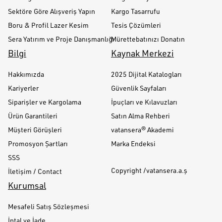
Sektöre Göre Alışveriş Yapın
Kargo Tasarrufu
Boru & Profil Lazer Kesim
Tesis Çözümleri
Sera Yatırım ve Proje Danışmanlığı
Mürettebatınızı Donatın
Bilgi
Kaynak Merkezi
Hakkımızda
2025 Dijital Katalogları
Kariyerler
Güvenlik Sayfaları
Siparişler ve Kargolama
İpuçları ve Kılavuzları
Ürün Garantileri
Satın Alma Rehberi
Müşteri Görüşleri
vatansera® Akademi
Promosyon Şartları
Marka Endeksi
SSS
Copyright /vatansera.a.ş
İletişim / Contact
Kurumsal
Mesafeli Satış Sözleşmesi
İptal ve İade