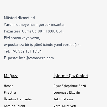
Müşteri Hizmetleri
Yardım etmeye hazır gerçek insanlar,
Pazartesi–Cuma 06:00 – 18:00 CST.
Bizi arayın veya yazın,
e-postanıza bir iş günü içinde yanıt vereceğiz.
Tel:
+90 532 151 19 04
E-posta:
info@vatansera.com
Mağaza
İşletme Çözümleri
Hesap
Fiyat Eşleştirme Sözü
Fırsatlar
Logonuzu Ekleyin
Ücretsiz Hediyeler
Teklif İsteyin
Katalog Talebi
Vergi Muafiyeti