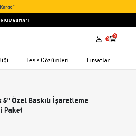
 Kargo”
e Kılavuzları
0
0
liği
Tesis Çözümleri
Fırsatlar
x 5" Özel Baskılı İşaretleme
li Paket