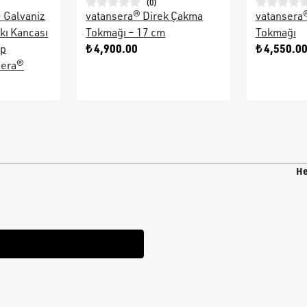
(
0
)
– Galvaniz
vatansera® Direk Çakma
vatansera
kı Kancası
Tokmağı – 17 cm
Tokmağı
₺ 4,900.00
₺ 4,550.0
ap
sera®
He