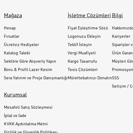
Mağaza
İşletme Çözümleri
Bilgi
Hesap
Fiyat Eşleştirme Sözü
Hakkımızd
Fırsatlar
Logonuzu Ekleyin
Kariyerler
Ücretsiz Hediyeler
Teklif İsteyin
Siparişler 
Katalog Talebi
Vergi Muafiyeti
Ürün Garant
Sektöre Göre Alışveriş Yapın
Kargo Tasarrufu
Müşteri Gör
Boru & Profil Lazer Kesim
Tesis Çözümleri
Promosyon 
Sera Yatırım ve Proje Danışmanlığı
Mürettebatınızı Donatın
SSS
İletişim / 
Kurumsal
Mesafeli Satış Sözleşmesi
İptal ve İade
KVKK Aydınlatma Metni
Gizlilik ve Güvenlik Politikası