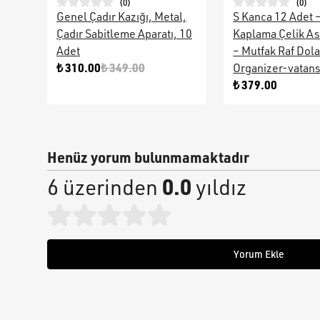
(
0
)
(
0
)
Genel Çadır Kazığı, Metal,
S Kanca 12 Adet 
Çadır Sabitleme Aparatı, 10
Kaplama Çelik As
Adet
– Mutfak Raf Dol
₺ 310.00
₺ 349.00
Organizer-vatan
₺ 379.00
Henüz yorum bulunmamaktadır
0.0
6 üzerinden
yıldız
Yorum Ekle