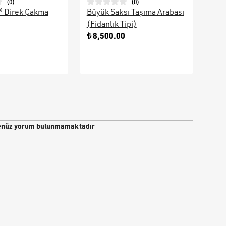
(
0
)
(
0
)
® Direk Çakma
Büyük Saksı Taşıma Arabası
Galv
(Fidanlık Tipi)
Ara
0
₺ 8,500.00
₺ 9
nüz yorum bulunmamaktadır