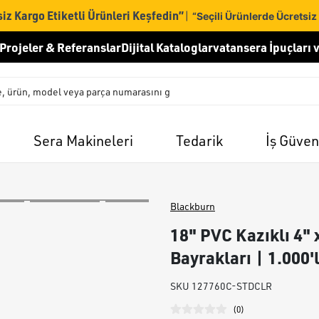
iz Kargo Etiketli Ürünleri Keşfedin”
|
“Seçili Ürünlerde Ücretsiz
Projeler & Referanslar
Dijital Kataloglar
vatansera İpuçları v
Sera Makineleri
Tedarik
İş Güven
Blackburn
18" PVC Kazıklı 4" 
Bayrakları | 1.000'
SKU
127760C-STDCLR
(
0
)