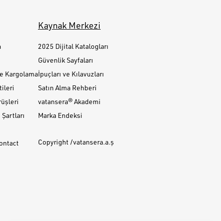
Kaynak Merkezi
a
2025 Dijital Katalogları
Güvenlik Sayfaları
ve Kargolama
İpuçları ve Kılavuzları
ileri
Satın Alma Rehberi
üşleri
vatansera® Akademi
Şartları
Marka Endeksi
Copyright /vatansera.a.ş
Contact