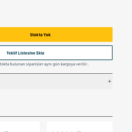
Stokta Yok
Teklif Listesine Ekle
okta bulunan siparişler aynı gün kargoya verilir..