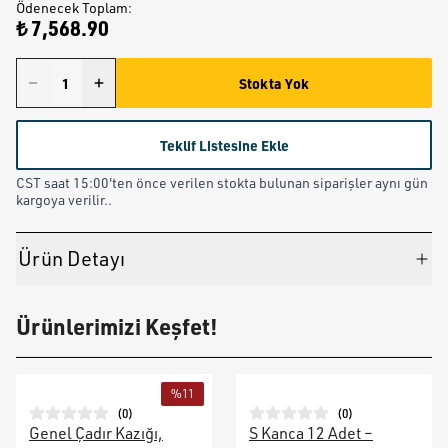
Ödenecek Toplam
:
₺ 7,568.90
Stokta Yok
Teklif Listesine Ekle
CST saat 15:00'ten önce verilen stokta bulunan siparişler aynı gün
kargoya verilir..
Ürün Detayı
Ürünlerimizi Keşfet!
%
11
(
0
)
(
0
)
Genel Çadır Kazığı,
S Kanca 12 Adet –