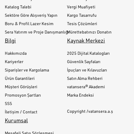
Katalog Talebi
Vergi Muafiyeti
Sektöre Göre Alışveriş Yapın
Kargo Tasarrufu
Boru & Profil Lazer Kesim
Tesis Çözümleri
Sera Yatırım ve Proje Danışmanlığı
Mürettebatınızı Donatın
Bilgi
Kaynak Merkezi
Hakkımızda
2025 Dijital Katalogları
Kariyerler
Güvenlik Sayfaları
Siparişler ve Kargolama
İpuçları ve Kılavuzları
Ürün Garantileri
Satın Alma Rehberi
Müşteri Görüşleri
vatansera® Akademi
Promosyon Şartları
Marka Endeksi
SSS
Copyright /vatansera.a.ş
İletişim / Contact
Kurumsal
Mesafeli Satış Sözleşmesi