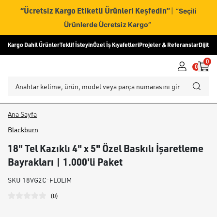
“Ücretsiz Kargo Etiketli Ürünleri Keşfedin”
|
“Seçili
Ürünlerde Ücretsiz Kargo”
Kargo Dahil Ürünler
Teklif İsteyin
Özel İş Kıyafetleri
Projeler & Referanslar
Dijital
0
0
Ana Sayfa
Blackburn
18" Tel Kazıklı 4" x 5" Özel Baskılı İşaretleme
Bayrakları | 1.000'li Paket
SKU
18VG2C-FLOLIM
(
0
)