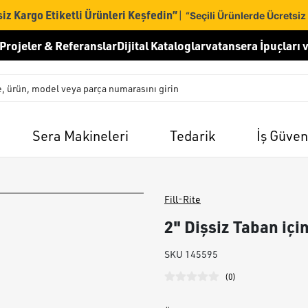
iz Kargo Etiketli Ürünleri Keşfedin”
|
“Seçili Ürünlerde Ücretsiz
Projeler & Referanslar
Dijital Kataloglar
vatansera İpuçları v
Sera Makineleri
Tedarik
İş Güven
Fill-Rite
2" Dişsiz Taban iç
SKU
145595
(
0
)