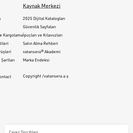
Kaynak Merkezi
a
2025 Dijital Katalogları
Güvenlik Sayfaları
ve Kargolama
İpuçları ve Kılavuzları
ileri
Satın Alma Rehberi
üşleri
vatansera® Akademi
Şartları
Marka Endeksi
Copyright /vatansera.a.ş
Contact
Çerez Tercihleri