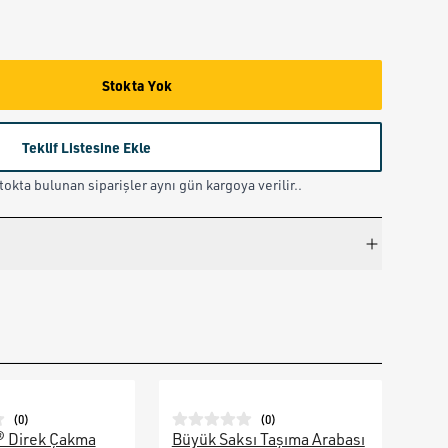
Stokta Yok
Teklif Listesine Ekle
okta bulunan siparişler aynı gün kargoya verilir..
(
0
)
(
0
)
® Direk Çakma
Büyük Saksı Taşıma Arabası
Galv