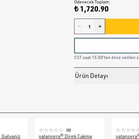
Ödenecek Toplam
:
₺ 1,720.90
CST saat 15:00'ten önce verilen st
Ürün Detayı
(
0
)
– Galvaniz
vatansera® Direk Çakma
vatansera