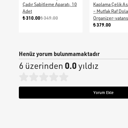
Çadır Sabitleme Aparatı, 10
Kaplama Çelik As
Adet
– Mutfak Raf Dol
₺ 310.00
₺ 349.00
Organizer-vatan
₺ 379.00
Henüz yorum bulunmamaktadır
0.0
6 üzerinden
yıldız
Yorum Ekle