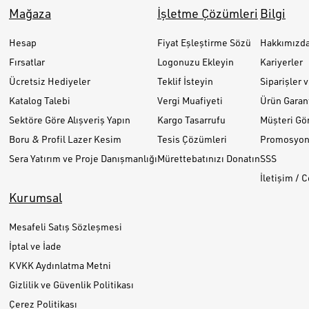
Mağaza
İşletme Çözümleri
Bilgi
Hesap
Fiyat Eşleştirme Sözü
Hakkımızd
Fırsatlar
Logonuzu Ekleyin
Kariyerler
Ücretsiz Hediyeler
Teklif İsteyin
Siparişler 
Katalog Talebi
Vergi Muafiyeti
Ürün Garant
Sektöre Göre Alışveriş Yapın
Kargo Tasarrufu
Müşteri Gör
Boru & Profil Lazer Kesim
Tesis Çözümleri
Promosyon 
Sera Yatırım ve Proje Danışmanlığı
Mürettebatınızı Donatın
SSS
İletişim / 
Kurumsal
Mesafeli Satış Sözleşmesi
İptal ve İade
KVKK Aydınlatma Metni
Gizlilik ve Güvenlik Politikası
Çerez Politikası