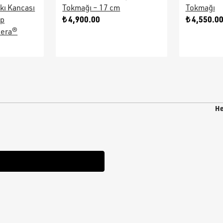
kı Kancası
Tokmağı – 17 cm
Tokmağı
₺ 4,900.00
₺ 4,550.0
ap
sera®
He