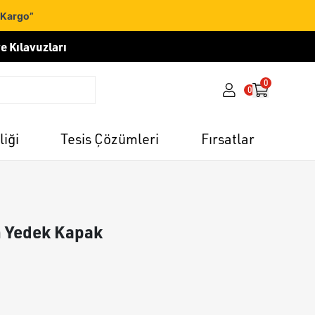
 Kargo”
e Kılavuzları
0
0
liği
Tesis Çözümleri
Fırsatlar
in Yedek Kapak