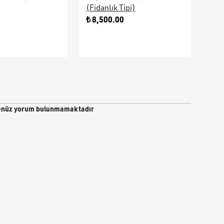
(Fidanlık Tipi)
Ara
0
₺ 8,500.00
₺ 9
nüz yorum bulunmamaktadır