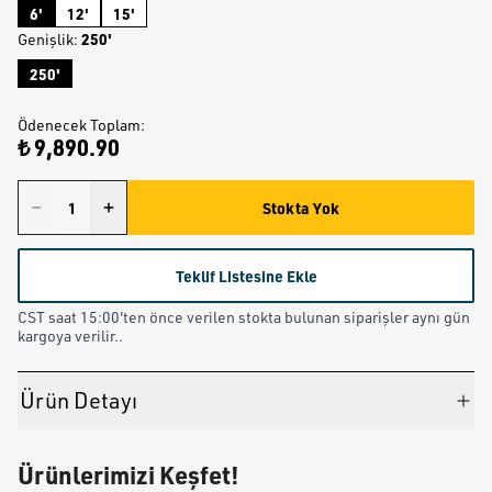
6'
12'
15'
250'
Genişlik
:
250'
Ödenecek Toplam
:
₺ 9,890.90
Stokta Yok
Teklif Listesine Ekle
CST saat 15:00'ten önce verilen stokta bulunan siparişler aynı gün
kargoya verilir..
Ürün Detayı
Ürünlerimizi Keşfet!