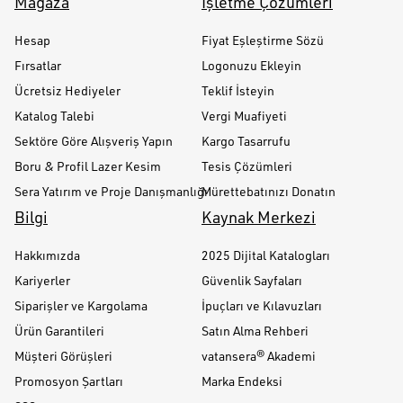
Mağaza
İşletme Çözümleri
Hesap
Fiyat Eşleştirme Sözü
Fırsatlar
Logonuzu Ekleyin
Ücretsiz Hediyeler
Teklif İsteyin
Katalog Talebi
Vergi Muafiyeti
Sektöre Göre Alışveriş Yapın
Kargo Tasarrufu
Boru & Profil Lazer Kesim
Tesis Çözümleri
Sera Yatırım ve Proje Danışmanlığı
Mürettebatınızı Donatın
Bilgi
Kaynak Merkezi
Hakkımızda
2025 Dijital Katalogları
Kariyerler
Güvenlik Sayfaları
Siparişler ve Kargolama
İpuçları ve Kılavuzları
Ürün Garantileri
Satın Alma Rehberi
Müşteri Görüşleri
vatansera® Akademi
Promosyon Şartları
Marka Endeksi