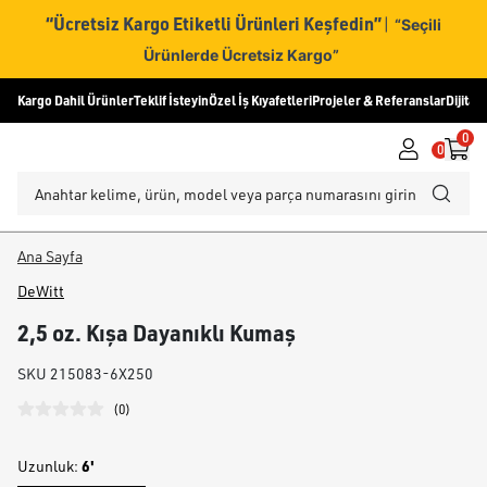
“Ücretsiz Kargo Etiketli Ürünleri Keşfedin”
|
“Seçili
Ürünlerde Ücretsiz Kargo”
Kargo Dahil Ürünler
Teklif İsteyin
Özel İş Kıyafetleri
Projeler & Referanslar
Dijital
0
0
Ana Sayfa
DeWitt
2,5 oz. Kışa Dayanıklı Kumaş
SKU
215083-6X250
(
0
)
6'
Uzunluk
: