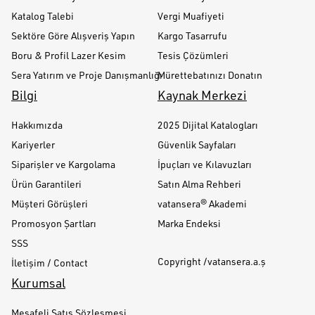
Katalog Talebi
Vergi Muafiyeti
Sektöre Göre Alışveriş Yapın
Kargo Tasarrufu
Boru & Profil Lazer Kesim
Tesis Çözümleri
Sera Yatırım ve Proje Danışmanlığı
Mürettebatınızı Donatın
Bilgi
Kaynak Merkezi
Hakkımızda
2025 Dijital Katalogları
Kariyerler
Güvenlik Sayfaları
Siparişler ve Kargolama
İpuçları ve Kılavuzları
Ürün Garantileri
Satın Alma Rehberi
Müşteri Görüşleri
vatansera® Akademi
Promosyon Şartları
Marka Endeksi
SSS
Copyright /vatansera.a.ş
İletişim / Contact
Kurumsal
Mesafeli Satış Sözleşmesi