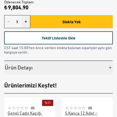
Ödenecek Toplam
:
₺ 9,804.90
Stokta Yok
Teklif Listesine Ekle
CST saat 15:00'ten önce verilen stokta bulunan siparişler aynı gün
kargoya verilir..
Ürün Detayı
Ürünlerimizi Keşfet!
%
11
(
0
)
(
0
)
Genel Çadır Kazığı,
S Kanca 12 Adet –