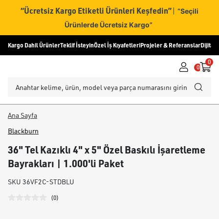
“Ücretsiz Kargo Etiketli Ürünleri Keşfedin”
|
“Seçili
Ürünlerde Ücretsiz Kargo”
Kargo Dahil Ürünler
Teklif İsteyin
Özel İş Kıyafetleri
Projeler & Referanslar
Dijital
0
0
Ana Sayfa
Blackburn
36" Tel Kazıklı 4" x 5" Özel Baskılı İşaretleme
Bayrakları | 1.000'li Paket
SKU
36VF2C-STDBLU
(
0
)