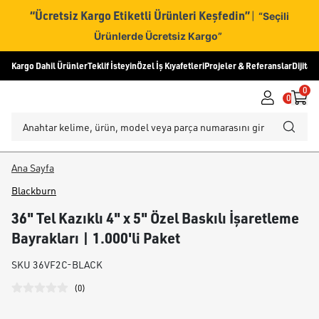
“Ücretsiz Kargo Etiketli Ürünleri Keşfedin”
|
“Seçili
Ürünlerde Ücretsiz Kargo”
Kargo Dahil Ürünler
Teklif İsteyin
Özel İş Kıyafetleri
Projeler & Referanslar
Dijital
0
0
Ana Sayfa
Blackburn
36" Tel Kazıklı 4" x 5" Özel Baskılı İşaretleme
Bayrakları | 1.000'li Paket
SKU
36VF2C-BLACK
(
0
)