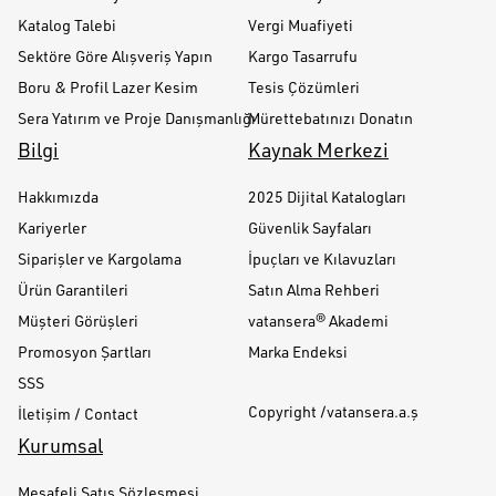
Katalog Talebi
Vergi Muafiyeti
Sektöre Göre Alışveriş Yapın
Kargo Tasarrufu
Boru & Profil Lazer Kesim
Tesis Çözümleri
Sera Yatırım ve Proje Danışmanlığı
Mürettebatınızı Donatın
Bilgi
Kaynak Merkezi
Hakkımızda
2025 Dijital Katalogları
Kariyerler
Güvenlik Sayfaları
Siparişler ve Kargolama
İpuçları ve Kılavuzları
Ürün Garantileri
Satın Alma Rehberi
Müşteri Görüşleri
vatansera® Akademi
Promosyon Şartları
Marka Endeksi
SSS
Copyright /vatansera.a.ş
İletişim / Contact
Kurumsal
Mesafeli Satış Sözleşmesi