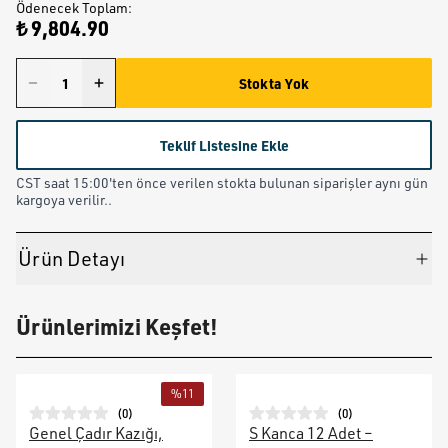
Ödenecek Toplam
:
₺ 9,804.90
Stokta Yok
Teklif Listesine Ekle
CST saat 15:00'ten önce verilen stokta bulunan siparişler aynı gün
kargoya verilir..
Ürün Detayı
Ürünlerimizi Keşfet!
%
11
(
0
)
(
0
)
Genel Çadır Kazığı,
S Kanca 12 Adet –