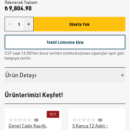
Ödenecek Toplam
:
₺ 9,804.90
Stokta Yok
Teklif Listesine Ekle
CST saat 15:00'ten önce verilen stokta bulunan siparişler aynı gün
kargoya verilir..
Ürün Detayı
Ürünlerimizi Keşfet!
%
11
(
0
)
(
0
)
Genel Çadır Kazığı,
S Kanca 12 Adet –