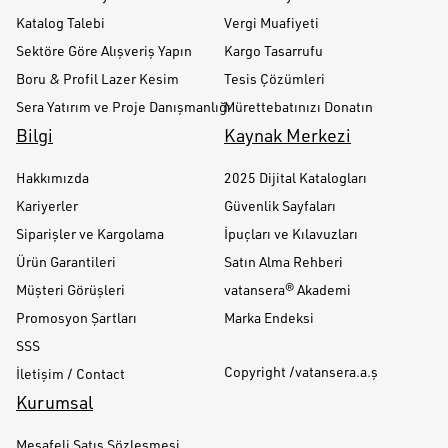
Katalog Talebi
Vergi Muafiyeti
Sektöre Göre Alışveriş Yapın
Kargo Tasarrufu
Boru & Profil Lazer Kesim
Tesis Çözümleri
Sera Yatırım ve Proje Danışmanlığı
Mürettebatınızı Donatın
Bilgi
Kaynak Merkezi
Hakkımızda
2025 Dijital Katalogları
Kariyerler
Güvenlik Sayfaları
Siparişler ve Kargolama
İpuçları ve Kılavuzları
Ürün Garantileri
Satın Alma Rehberi
Müşteri Görüşleri
vatansera® Akademi
Promosyon Şartları
Marka Endeksi
SSS
Copyright /vatansera.a.ş
İletişim / Contact
Kurumsal
Mesafeli Satış Sözleşmesi