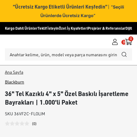
“Ücretsiz Kargo Etiketli Ürünleri Keşfedin”
|
“Seçili
Ürünlerde Ücretsiz Kargo”
Kargo Dahil Ürünler
Teklif İsteyin
Özel İş Kıyafetleri
Projeler & Referanslar
Dijital
0
0
Ana Sayfa
Blackburn
36" Tel Kazıklı 4" x 5" Özel Baskılı İşaretleme
Bayrakları | 1.000'li Paket
SKU
36VF2C-FLOLIM
(
0
)