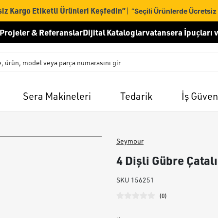
iz Kargo Etiketli Ürünleri Keşfedin”
|
“Seçili Ürünlerde Ücretsiz
Projeler & Referanslar
Dijital Kataloglar
vatansera İpuçları v
Sera Makineleri
Tedarik
İş Güven
Seymour
4 Dişli Gübre Çatalı
SKU
156251
(
0
)