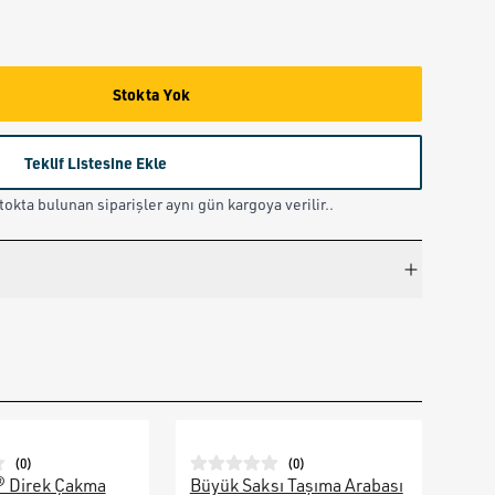
Stokta Yok
Teklif Listesine Ekle
okta bulunan siparişler aynı gün kargoya verilir..
(
0
)
(
0
)
® Direk Çakma
Büyük Saksı Taşıma Arabası
Galv