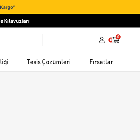
 Kargo”
e Kılavuzları
0
0
liği
Tesis Çözümleri
Fırsatlar