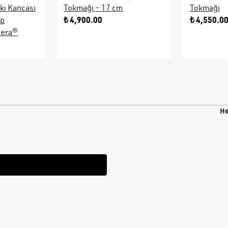
kı Kancası
Tokmağı – 17 cm
Tokmağı
₺ 4,900.00
₺ 4,550.0
ap
sera®
He