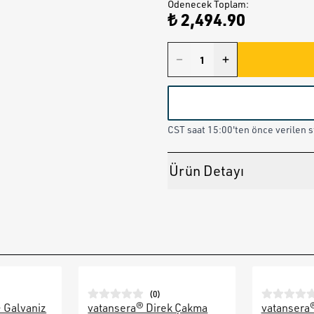
Ödenecek Toplam
:
₺ 2,494.90
CST saat 15:00'ten önce verilen st
Ürün Detayı
(
0
)
– Galvaniz
vatansera® Direk Çakma
vatansera