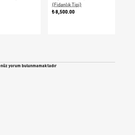
(Fidanlık Tipi)
Ara
0
₺ 8,500.00
₺ 9
nüz yorum bulunmamaktadır