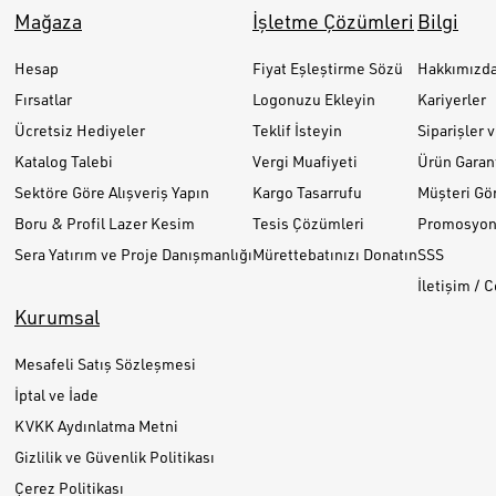
Mağaza
İşletme Çözümleri
Bilgi
Hesap
Fiyat Eşleştirme Sözü
Hakkımızd
Fırsatlar
Logonuzu Ekleyin
Kariyerler
Ücretsiz Hediyeler
Teklif İsteyin
Siparişler 
Katalog Talebi
Vergi Muafiyeti
Ürün Garant
Sektöre Göre Alışveriş Yapın
Kargo Tasarrufu
Müşteri Gör
Boru & Profil Lazer Kesim
Tesis Çözümleri
Promosyon 
Sera Yatırım ve Proje Danışmanlığı
Mürettebatınızı Donatın
SSS
İletişim / 
Kurumsal
Mesafeli Satış Sözleşmesi
İptal ve İade
KVKK Aydınlatma Metni
Gizlilik ve Güvenlik Politikası
Çerez Politikası