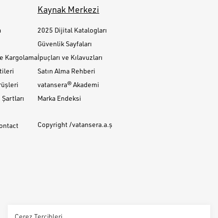
Kaynak Merkezi
a
2025 Dijital Katalogları
Güvenlik Sayfaları
ve Kargolama
İpuçları ve Kılavuzları
ileri
Satın Alma Rehberi
üşleri
vatansera® Akademi
Şartları
Marka Endeksi
Copyright /vatansera.a.ş
Contact
Çerez Tercihleri