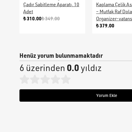
Çadır Sabitleme Aparatı, 10
Kaplama Çelik As
Adet
– Mutfak Raf Dol
₺ 310.00
₺ 349.00
Organizer-vatan
₺ 379.00
Henüz yorum bulunmamaktadır
0.0
6 üzerinden
yıldız
Yorum Ekle