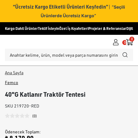
“Ücretsiz Kargo Etiketli Ürünleri Keşfedin”
|
“Seçili
Ürünlerde Ücretsiz Kargo”
Kargo Dahil Ürünler
Teklif İsteyin
Özel İş Kıyafetleri
Projeler & Referanslar
Dijital
0
0
Ana Sayfa
Femco
40"G Katlanır Traktör Tentesi
SKU
219720-RED
(
0
)
Ödenecek Toplam
: