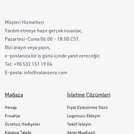
Müşteri Hizmetleri
Yardım etmeye hazır gerçek insanlar,
Pazartesi–Cuma 06:00 – 18:00 CST.
Bizi arayın veya yazın,
e-postanıza bir iş günü içinde yanıt vereceğiz.
Tel:
+90 532 151 19 04
E-posta:
info@vatansera.com
Mağaza
İşletme Çözümleri
Hesap
Fiyat Eşleştirme Sözü
Fırsatlar
Logonuzu Ekleyin
Ücretsiz Hediyeler
Teklif İsteyin
Katalog Talebi
Vergi Muafiyeti