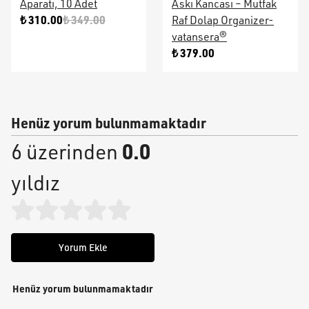
Aparatı, 10 Adet
Askı Kancası – Mutfak
₺ 310.00
₺ 349.00
Raf Dolap Organizer-
vatansera®
₺ 379.00
Henüz yorum bulunmamaktadır
0.0
6 üzerinden
yıldız
Yorum Ekle
Henüz yorum bulunmamaktadır