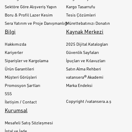
Sektöre Göre Alışveriş Yapın
Kargo Tasarrufu
Boru & Profil Lazer Kesim
Tesis Çözümleri
Sera Yatırım ve Proje Danışmanlığı
Mürettebatınızı Donatın
Bilgi
Kaynak Merkezi
Hakkımızda
2025 Dijital Katalogları
Kariyerler
Güvenlik Sayfaları
Siparişler ve Kargolama
İpuçları ve Kılavuzları
Ürün Garantileri
Satın Alma Rehberi
Müşteri Görüşleri
vatansera® Akademi
Promosyon Şartları
Marka Endeksi
SSS
Copyright /vatansera.a.ş
İletişim / Contact
Kurumsal
Mesafeli Satış Sözleşmesi
İptal ve İade