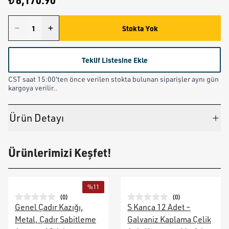
₺ 8,170.90
Stokta Yok
Teklif Listesine Ekle
CST saat 15:00'ten önce verilen stokta bulunan siparişler aynı gün
kargoya verilir..
Ürün Detayı
Ürünlerimizi Keşfet!
%
11
(
0
)
(
0
)
Genel Çadır Kazığı,
S Kanca 12 Adet –
Metal, Çadır Sabitleme
Galvaniz Kaplama Çelik