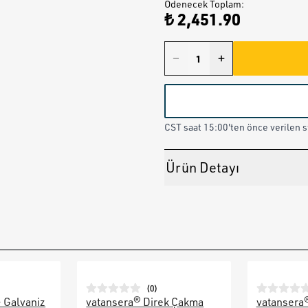
Ödenecek Toplam
:
₺ 2,451.90
CST saat 15:00'ten önce verilen st
Ürün Detayı
(
0
)
– Galvaniz
vatansera® Direk Çakma
vatansera