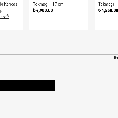
kı Kancası
Tokmağı – 17 cm
Tokmağı
₺ 4,900.00
₺ 4,550.0
ap
sera®
He