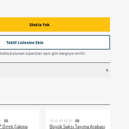
Stokta Yok
Teklif Listesine Ekle
okta bulunan siparişler aynı gün kargoya verilir..
(
0
)
(
0
)
® Direk Çakma
Büyük Saksı Taşıma Arabası
Galv