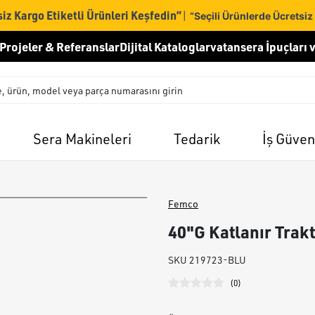
iz Kargo Etiketli Ürünleri Keşfedin”
|
“Seçili Ürünlerde Ücretsiz
Projeler & Referanslar
Dijital Kataloglar
vatansera İpuçları v
Sera Makineleri
Tedarik
İş Güven
Femco
40"G Katlanır Trakt
SKU
219723-BLU
(
0
)