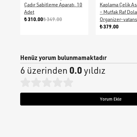
Çadır Sabitleme Aparatı, 10
Kaplama Çelik As
Adet
– Mutfak Raf Dol
₺ 310.00
₺ 349.00
Organizer-vatan
₺ 379.00
Henüz yorum bulunmamaktadır
0.0
6 üzerinden
yıldız
Yorum Ekle