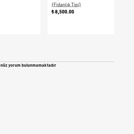
(Fidanlık Tipi)
Ara
0
₺ 8,500.00
₺ 9
nüz yorum bulunmamaktadır