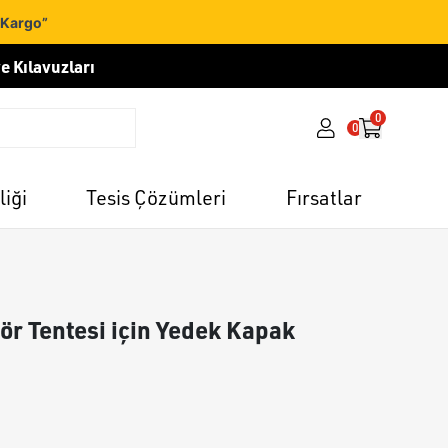
 Kargo”
e Kılavuzları
0
0
liği
Tesis Çözümleri
Fırsatlar
ör Tentesi için Yedek Kapak