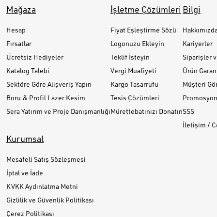
Mağaza
İşletme Çözümleri
Bilgi
Hesap
Fiyat Eşleştirme Sözü
Hakkımızd
Fırsatlar
Logonuzu Ekleyin
Kariyerler
Ücretsiz Hediyeler
Teklif İsteyin
Siparişler 
Katalog Talebi
Vergi Muafiyeti
Ürün Garant
Sektöre Göre Alışveriş Yapın
Kargo Tasarrufu
Müşteri Gör
Boru & Profil Lazer Kesim
Tesis Çözümleri
Promosyon 
Sera Yatırım ve Proje Danışmanlığı
Mürettebatınızı Donatın
SSS
İletişim / 
Kurumsal
Mesafeli Satış Sözleşmesi
İptal ve İade
KVKK Aydınlatma Metni
Gizlilik ve Güvenlik Politikası
Çerez Politikası