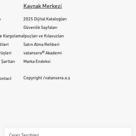
Kaynak Merkezi
a
2025 Dijital Katalogları
Güvenlik Sayfaları
ve Kargolama
İpuçları ve Kılavuzları
ileri
Satın Alma Rehberi
üşleri
vatansera® Akademi
Şartları
Marka Endeksi
Copyright /vatansera.a.ş
Contact
Çerez Tercihleri