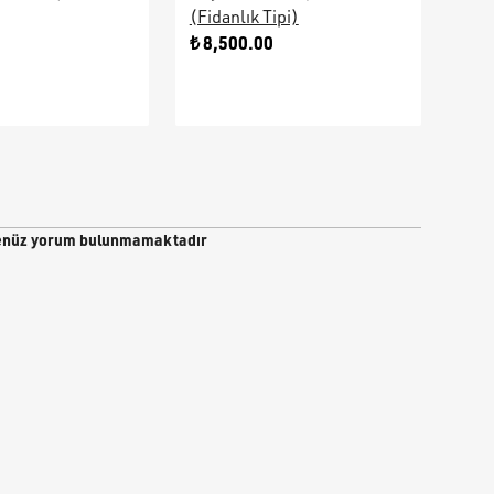
(Fidanlık Tipi)
Ara
0
₺ 8,500.00
₺ 9
nüz yorum bulunmamaktadır