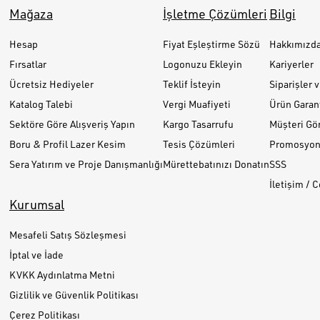
Mağaza
İşletme Çözümleri
Bilgi
Hesap
Fiyat Eşleştirme Sözü
Hakkımızd
Fırsatlar
Logonuzu Ekleyin
Kariyerler
Ücretsiz Hediyeler
Teklif İsteyin
Siparişler 
Katalog Talebi
Vergi Muafiyeti
Ürün Garant
Sektöre Göre Alışveriş Yapın
Kargo Tasarrufu
Müşteri Gör
Boru & Profil Lazer Kesim
Tesis Çözümleri
Promosyon 
Sera Yatırım ve Proje Danışmanlığı
Mürettebatınızı Donatın
SSS
İletişim / 
Kurumsal
Mesafeli Satış Sözleşmesi
İptal ve İade
KVKK Aydınlatma Metni
Gizlilik ve Güvenlik Politikası
Çerez Politikası