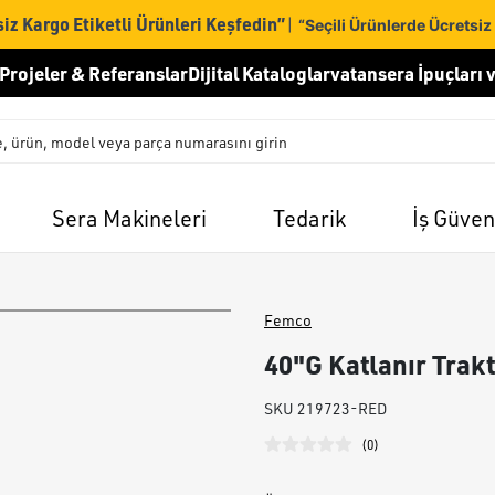
iz Kargo Etiketli Ürünleri Keşfedin”
|
“Seçili Ürünlerde Ücretsiz
Projeler & Referanslar
Dijital Kataloglar
vatansera İpuçları v
Sera Makineleri
Tedarik
İş Güven
Femco
40"G Katlanır Trakt
SKU
219723-RED
(
0
)