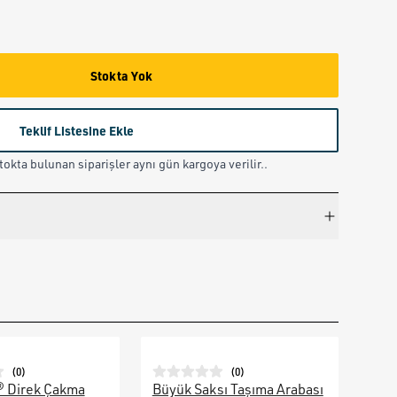
Stokta Yok
Teklif Listesine Ekle
okta bulunan siparişler aynı gün kargoya verilir..
(
0
)
(
0
)
® Direk Çakma
Büyük Saksı Taşıma Arabası
Galv