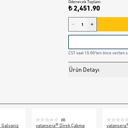
Ödenecek Toplam
:
₺ 2,451.90
CST saat 15:00'ten önce verilen st
Ürün Detayı
(
0
)
– Galvaniz
vatansera® Direk Çakma
vatansera