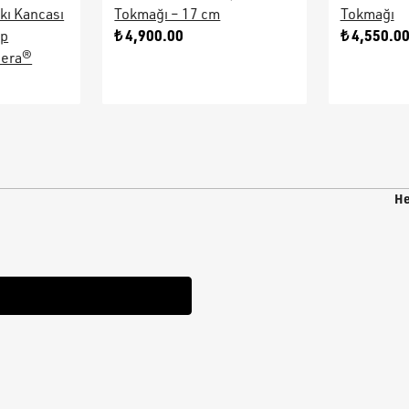
kı Kancası
Tokmağı – 17 cm
Tokmağı
₺ 4,900.00
₺ 4,550.0
ap
sera®
He