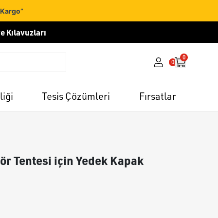
 Kargo”
e Kılavuzları
0
0
liği
Tesis Çözümleri
Fırsatlar
ör Tentesi için Yedek Kapak