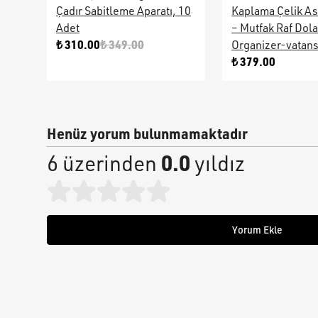
Çadır Sabitleme Aparatı, 10
Kaplama Çelik As
Adet
– Mutfak Raf Dol
₺ 310.00
₺ 349.00
Organizer-vatan
₺ 379.00
Henüz yorum bulunmamaktadır
0.0
6 üzerinden
yıldız
Yorum Ekle