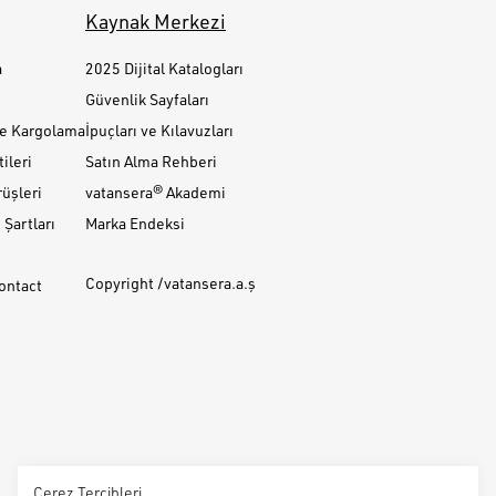
Kaynak Merkezi
a
2025 Dijital Katalogları
Güvenlik Sayfaları
ve Kargolama
İpuçları ve Kılavuzları
ileri
Satın Alma Rehberi
üşleri
vatansera® Akademi
Şartları
Marka Endeksi
Copyright /vatansera.a.ş
Contact
Çerez Tercihleri