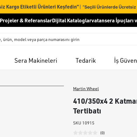
iz Kargo Etiketli Ürünleri Keşfedin”
|
“Seçili Ürünlerde Ücretsiz
Projeler & Referanslar
Dijital Kataloglar
vatansera İpuçları v
Sera Makineleri
Tedarik
İş Güven
Martin Wheel
410/350x4 2 Katmanl
Tertibatı
SKU
10915
(
0
)