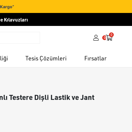
 Kargo”
e Kılavuzları
0
0
liği
Tesis Çözümleri
Fırsatlar
ı Testere Dişli Lastik ve Jant