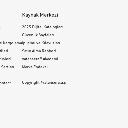
Kaynak Merkezi
a
2025 Dijital Katalogları
Güvenlik Sayfaları
ve Kargolama
İpuçları ve Kılavuzları
ileri
Satın Alma Rehberi
üşleri
vatansera® Akademi
Şartları
Marka Endeksi
Copyright /vatansera.a.ş
Contact