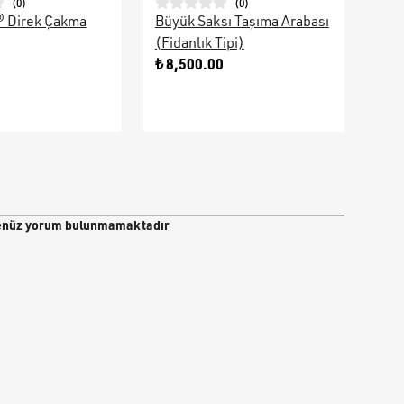
(
0
)
(
0
)
® Direk Çakma
Büyük Saksı Taşıma Arabası
Galv
(Fidanlık Tipi)
Ara
0
₺ 8,500.00
₺ 9
nüz yorum bulunmamaktadır