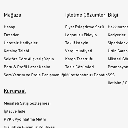
Mağaza
İşletme Çözümleri
Bilgi
Hesap
Fiyat Eşleştirme Sözü
Hakkımızd
Fırsatlar
Logonuzu Ekleyin
Kariyerler
Ücretsiz Hediyeler
Teklif İsteyin
Siparişler 
Katalog Talebi
Vergi Muafiyeti
Ürün Garant
Sektöre Göre Alışveriş Yapın
Kargo Tasarrufu
Müşteri Gör
Boru & Profil Lazer Kesim
Tesis Çözümleri
Promosyon 
Sera Yatırım ve Proje Danışmanlığı
Mürettebatınızı Donatın
SSS
İletişim / 
Kurumsal
Mesafeli Satış Sözleşmesi
İptal ve İade
KVKK Aydınlatma Metni
Gizlilik ve Güvenlik Politikası