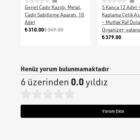
(
0
)
(
0
)
Genel Çadır Kazığı, Metal,
S Kanca 12 Adet 
Çadır Sabitleme Aparatı, 10
Kaplama Çelik As
Adet
– Mutfak Raf Dol
₺ 310.00
₺ 349.00
Organizer-vatan
₺ 379.00
Henüz yorum bulunmamaktadır
0.0
6 üzerinden
yıldız
Yorum Ekle