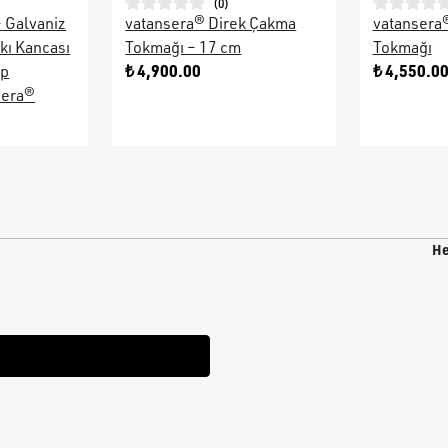
(
0
)
– Galvaniz
vatansera® Direk Çakma
vatansera
kı Kancası
Tokmağı – 17 cm
Tokmağı
₺ 4,900.00
₺ 4,550.0
ap
sera®
He