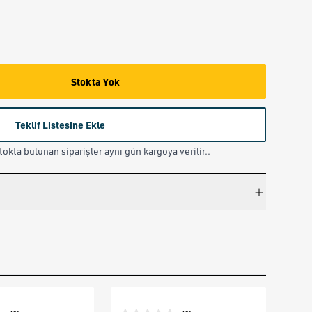
Stokta Yok
Teklif Listesine Ekle
okta bulunan siparişler aynı gün kargoya verilir..