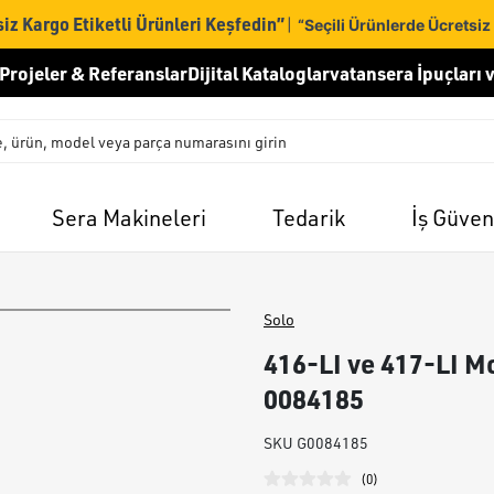
iz Kargo Etiketli Ürünleri Keşfedin”
|
“Seçili Ürünlerde Ücretsiz
Projeler & Referanslar
Dijital Kataloglar
vatansera İpuçları v
Sera Makineleri
Tedarik
İş Güven
Solo
416-LI ve 417-LI Mo
0084185
SKU
G0084185
(
0
)