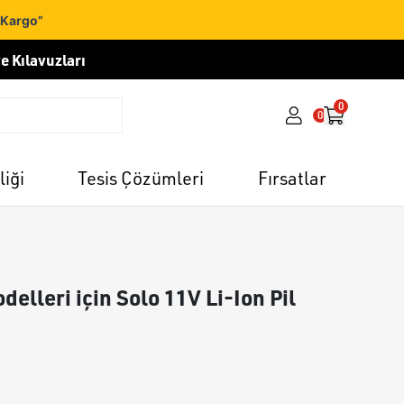
 Kargo”
e Kılavuzları
0
0
liği
Tesis Çözümleri
Fırsatlar
delleri için Solo 11V Li-Ion Pil