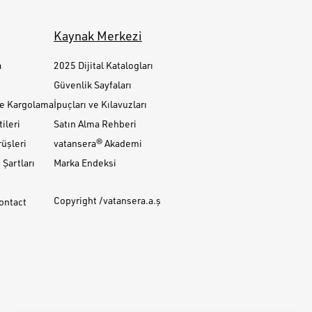
Kaynak Merkezi
a
2025 Dijital Katalogları
Güvenlik Sayfaları
ve Kargolama
İpuçları ve Kılavuzları
ileri
Satın Alma Rehberi
üşleri
vatansera® Akademi
Şartları
Marka Endeksi
Copyright /vatansera.a.ş
Contact