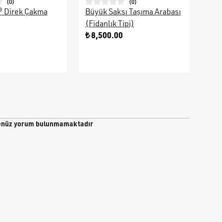
(
0
)
(
0
)
® Direk Çakma
Büyük Saksı Taşıma Arabası
Galv
(Fidanlık Tipi)
Ara
0
₺ 8,500.00
₺ 9
nüz yorum bulunmamaktadır