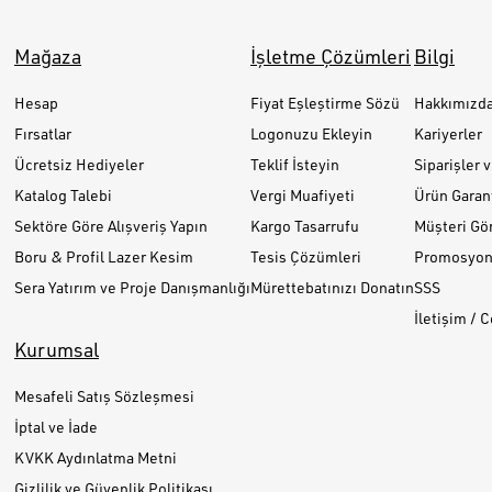
Mağaza
İşletme Çözümleri
Bilgi
Hesap
Fiyat Eşleştirme Sözü
Hakkımızd
Fırsatlar
Logonuzu Ekleyin
Kariyerler
Ücretsiz Hediyeler
Teklif İsteyin
Siparişler 
Katalog Talebi
Vergi Muafiyeti
Ürün Garant
Sektöre Göre Alışveriş Yapın
Kargo Tasarrufu
Müşteri Gör
Boru & Profil Lazer Kesim
Tesis Çözümleri
Promosyon 
Sera Yatırım ve Proje Danışmanlığı
Mürettebatınızı Donatın
SSS
İletişim / 
Kurumsal
Mesafeli Satış Sözleşmesi
İptal ve İade
KVKK Aydınlatma Metni
Gizlilik ve Güvenlik Politikası