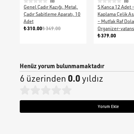
(
0
)
(
0
)
Genel Çadır Kazığı, Metal,
S Kanca 12 Adet 
Çadır Sabitleme Aparatı, 10
Kaplama Çelik As
Adet
– Mutfak Raf Dol
₺ 310.00
₺ 349.00
Organizer-vatan
₺ 379.00
Henüz yorum bulunmamaktadır
0.0
6 üzerinden
yıldız
Yorum Ekle