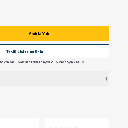
Stokta Yok
Teklif Listesine Ekle
okta bulunan siparişler aynı gün kargoya verilir..