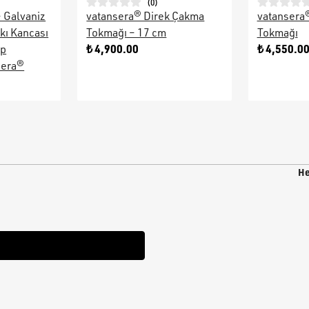
(
0
)
– Galvaniz
vatansera® Direk Çakma
vatansera
kı Kancası
Tokmağı – 17 cm
Tokmağı
₺ 4,900.00
₺ 4,550.0
ap
sera®
He