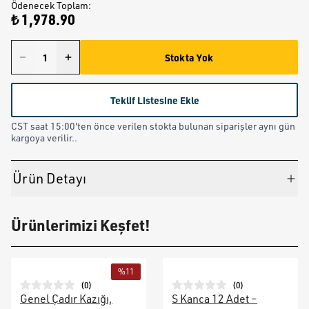
Ödenecek Toplam
:
₺ 1,978.90
Stokta Yok
Teklif Listesine Ekle
CST saat 15:00'ten önce verilen stokta bulunan siparişler aynı gün
kargoya verilir..
Ürün Detayı
Ürünlerimizi Keşfet!
%
11
(
0
)
(
0
)
Genel Çadır Kazığı,
S Kanca 12 Adet –