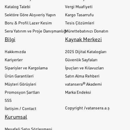
Katalog Talebi
Vergi Muafiyeti
Sektöre Göre Alışveriş Yapın
Kargo Tasarrufu
Boru & Profil Lazer Kesim
Tesis Çözümleri
Sera Yatırım ve Proje Danışmanlığı
Mürettebatınızı Donatın
Bilgi
Kaynak Merkezi
Hakkımızda
2025 Dijital Katalogları
Kariyerler
Güvenlik Sayfaları
Siparişler ve Kargolama
İpuçları ve Kılavuzları
Ürün Garantileri
Satın Alma Rehberi
Müşteri Görüşleri
vatansera® Akademi
Promosyon Şartları
Marka Endeksi
SSS
Copyright /vatansera.a.ş
İletişim / Contact
Kurumsal
Mesafeli Satış Sözleşmesi