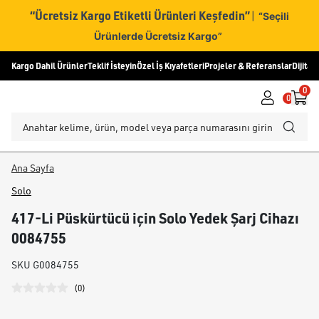
“Ücretsiz Kargo Etiketli Ürünleri Keşfedin”
|
“Seçili
Ürünlerde Ücretsiz Kargo”
Kargo Dahil Ürünler
Teklif İsteyin
Özel İş Kıyafetleri
Projeler & Referanslar
Dijital
0
0
Ana Sayfa
Solo
417-Li Püskürtücü için Solo Yedek Şarj Cihazı
0084755
SKU
G0084755
(
0
)