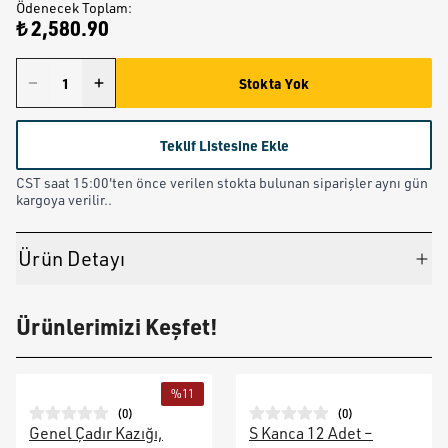
Ödenecek Toplam
:
₺ 2,580.90
Stokta Yok
Teklif Listesine Ekle
CST saat 15:00'ten önce verilen stokta bulunan siparişler aynı gün
kargoya verilir..
Ürün Detayı
Ürünlerimizi Keşfet!
%
11
(
0
)
(
0
)
Genel Çadır Kazığı,
S Kanca 12 Adet –