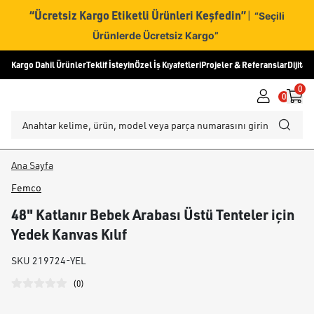
“Ücretsiz Kargo Etiketli Ürünleri Keşfedin”
|
“Seçili
Ürünlerde Ücretsiz Kargo”
Kargo Dahil Ürünler
Teklif İsteyin
Özel İş Kıyafetleri
Projeler & Referanslar
Dijital
0
0
Ana Sayfa
Femco
48" Katlanır Bebek Arabası Üstü Tenteler için
Yedek Kanvas Kılıf
SKU
219724-YEL
(
0
)