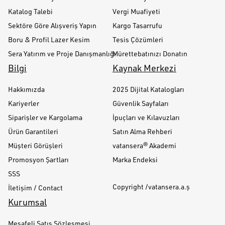
Katalog Talebi
Vergi Muafiyeti
Sektöre Göre Alışveriş Yapın
Kargo Tasarrufu
Boru & Profil Lazer Kesim
Tesis Çözümleri
Sera Yatırım ve Proje Danışmanlığı
Mürettebatınızı Donatın
Bilgi
Kaynak Merkezi
Hakkımızda
2025 Dijital Katalogları
Kariyerler
Güvenlik Sayfaları
Siparişler ve Kargolama
İpuçları ve Kılavuzları
Ürün Garantileri
Satın Alma Rehberi
Müşteri Görüşleri
vatansera® Akademi
Promosyon Şartları
Marka Endeksi
SSS
Copyright /vatansera.a.ş
İletişim / Contact
Kurumsal
Mesafeli Satış Sözleşmesi