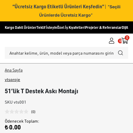
“Ücretsiz Kargo Etiketli Ürünleri Keşfedin”
|
“Seçili
Ürünlerde Ücretsiz Kargo”
Kargo Dahil Ürünler
Teklif İsteyin
Özel İş Kıyafetleri
Projeler & Referanslar
Dijital
0
0
Ana Sayfa
vtsproje
51’lik T Destek Askı Montajı
SKU
vts001
(
0
)
Ödenecek Toplam
:
₺ 0.00