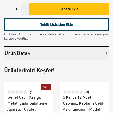
Sepete Ekle
Teklif Listesine Ekle
CST saat 15:00'ten önce verilen stokta bulunan siparişler aynı gün
kargoya verilir..
Ürün Detayı
Ürünlerimizi Keşfet!
%
11
(
0
)
(
0
)
Genel Çadır Kazığı,
S Kanca 12 Adet –
Metal, Çadır Sabitleme
Galvaniz Kaplama Çelik
Aparatı, 10 Adet
Askı Kancası – Mutfak