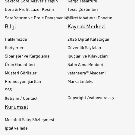
Sektöre Göre Alışveriş Yapın
Kargo Tasarrufu
Boru & Profil Lazer Kesim
Tesis Çözümleri
Sera Yatırım ve Proje Danışmanlığı
Mürettebatınızı Donatın
Bilgi
Kaynak Merkezi
Hakkımızda
2025 Dijital Katalogları
Kariyerler
Güvenlik Sayfaları
Siparişler ve Kargolama
İpuçları ve Kılavuzları
Ürün Garantileri
Satın Alma Rehberi
Müşteri Görüşleri
vatansera® Akademi
Promosyon Şartları
Marka Endeksi
SSS
Copyright /vatansera.a.ş
İletişim / Contact
Kurumsal
Mesafeli Satış Sözleşmesi
İptal ve İade