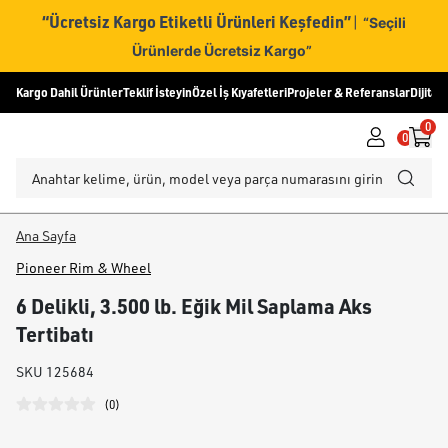
“Ücretsiz Kargo Etiketli Ürünleri Keşfedin”
|
“Seçili
Ürünlerde Ücretsiz Kargo”
Kargo Dahil Ürünler
Teklif İsteyin
Özel İş Kıyafetleri
Projeler & Referanslar
Dijital
0
0
Ana Sayfa
Pioneer Rim & Wheel
6 Delikli, 3.500 lb. Eğik Mil Saplama Aks
Tertibatı
SKU
125684
(
0
)