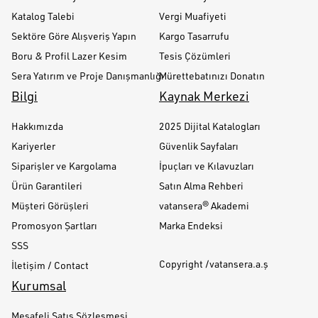
Katalog Talebi
Vergi Muafiyeti
Sektöre Göre Alışveriş Yapın
Kargo Tasarrufu
Boru & Profil Lazer Kesim
Tesis Çözümleri
Sera Yatırım ve Proje Danışmanlığı
Mürettebatınızı Donatın
Bilgi
Kaynak Merkezi
Hakkımızda
2025 Dijital Katalogları
Kariyerler
Güvenlik Sayfaları
Siparişler ve Kargolama
İpuçları ve Kılavuzları
Ürün Garantileri
Satın Alma Rehberi
Müşteri Görüşleri
vatansera® Akademi
Promosyon Şartları
Marka Endeksi
SSS
Copyright /vatansera.a.ş
İletişim / Contact
Kurumsal
Mesafeli Satış Sözleşmesi