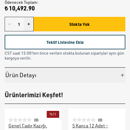
Ödenecek Toplam
:
₺ 10,492.90
Stokta Yok
Teklif Listesine Ekle
CST saat 15:00'ten önce verilen stokta bulunan siparişler aynı gün
kargoya verilir..
Ürün Detayı
Ürünlerimizi Keşfet!
%
11
(
0
)
(
0
)
Genel Çadır Kazığı,
S Kanca 12 Adet –