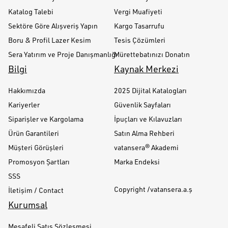
Katalog Talebi
Vergi Muafiyeti
Sektöre Göre Alışveriş Yapın
Kargo Tasarrufu
Boru & Profil Lazer Kesim
Tesis Çözümleri
Sera Yatırım ve Proje Danışmanlığı
Mürettebatınızı Donatın
Bilgi
Kaynak Merkezi
Hakkımızda
2025 Dijital Katalogları
Kariyerler
Güvenlik Sayfaları
Siparişler ve Kargolama
İpuçları ve Kılavuzları
Ürün Garantileri
Satın Alma Rehberi
Müşteri Görüşleri
vatansera® Akademi
Promosyon Şartları
Marka Endeksi
SSS
Copyright /vatansera.a.ş
İletişim / Contact
Kurumsal
Mesafeli Satış Sözleşmesi