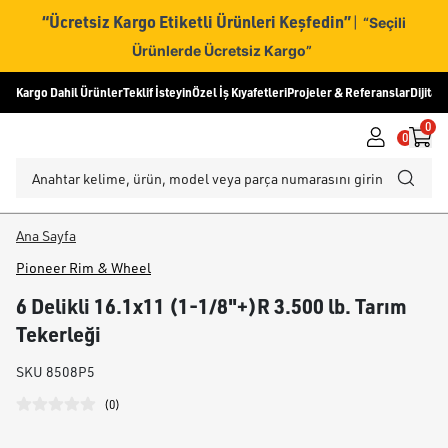
“Ücretsiz Kargo Etiketli Ürünleri Keşfedin”
|
“Seçili
Ürünlerde Ücretsiz Kargo”
Kargo Dahil Ürünler
Teklif İsteyin
Özel İş Kıyafetleri
Projeler & Referanslar
Dijital
0
0
Ana Sayfa
Pioneer Rim & Wheel
6 Delikli 16.1x11 (1-1/8"+)R 3.500 lb. Tarım
Tekerleği
SKU
8508P5
(
0
)