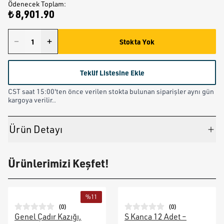
Ödenecek Toplam
:
₺ 8,901.90
Stokta Yok
Teklif Listesine Ekle
CST saat 15:00'ten önce verilen stokta bulunan siparişler aynı gün
kargoya verilir..
Ürün Detayı
Ürünlerimizi Keşfet!
%
11
(
0
)
(
0
)
Genel Çadır Kazığı,
S Kanca 12 Adet –