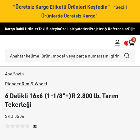
“Ücretsiz Kargo Etiketli Ürünleri Keşfedin”
|
“Seçili
Ürünlerde Ücretsiz Kargo”
Kargo Dahil Ürünler
Teklif İsteyin
Özel İş Kıyafetleri
Projeler & Referanslar
Dijital
0
0
Ana Sayfa
Pioneer Rim & Wheel
6 Delikli 16x6 (1-1/8"+)R 2.800 lb. Tarım
Tekerleği
SKU
8506
(
0
)