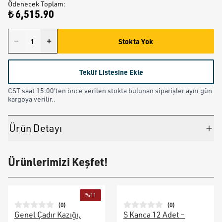
Ödenecek Toplam
:
₺ 6,515.90
Stokta Yok
Teklif Listesine Ekle
CST saat 15:00'ten önce verilen stokta bulunan siparişler aynı gün
kargoya verilir..
Ürün Detayı
Ürünlerimizi Keşfet!
%
11
(
0
)
(
0
)
Genel Çadır Kazığı,
S Kanca 12 Adet –