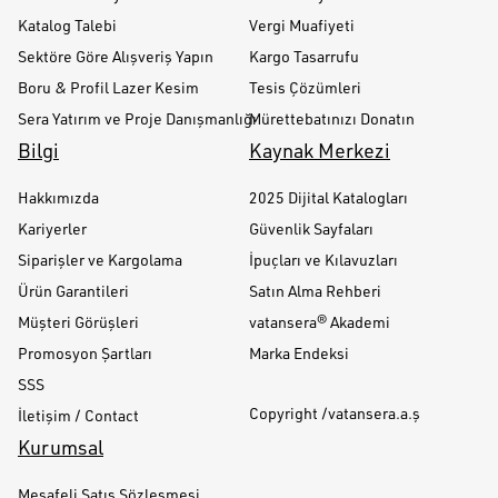
Katalog Talebi
Vergi Muafiyeti
Sektöre Göre Alışveriş Yapın
Kargo Tasarrufu
Boru & Profil Lazer Kesim
Tesis Çözümleri
Sera Yatırım ve Proje Danışmanlığı
Mürettebatınızı Donatın
Bilgi
Kaynak Merkezi
Hakkımızda
2025 Dijital Katalogları
Kariyerler
Güvenlik Sayfaları
Siparişler ve Kargolama
İpuçları ve Kılavuzları
Ürün Garantileri
Satın Alma Rehberi
Müşteri Görüşleri
vatansera® Akademi
Promosyon Şartları
Marka Endeksi
SSS
Copyright /vatansera.a.ş
İletişim / Contact
Kurumsal
Mesafeli Satış Sözleşmesi