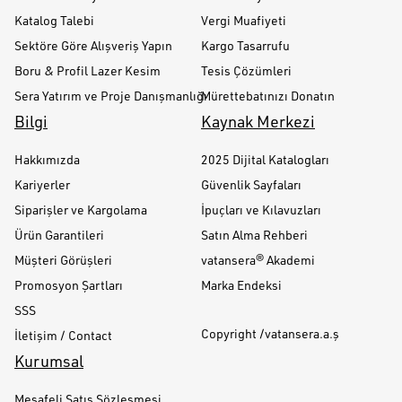
Katalog Talebi
Vergi Muafiyeti
Sektöre Göre Alışveriş Yapın
Kargo Tasarrufu
Boru & Profil Lazer Kesim
Tesis Çözümleri
Sera Yatırım ve Proje Danışmanlığı
Mürettebatınızı Donatın
Bilgi
Kaynak Merkezi
Hakkımızda
2025 Dijital Katalogları
Kariyerler
Güvenlik Sayfaları
Siparişler ve Kargolama
İpuçları ve Kılavuzları
Ürün Garantileri
Satın Alma Rehberi
Müşteri Görüşleri
vatansera® Akademi
Promosyon Şartları
Marka Endeksi
SSS
Copyright /vatansera.a.ş
İletişim / Contact
Kurumsal
Mesafeli Satış Sözleşmesi