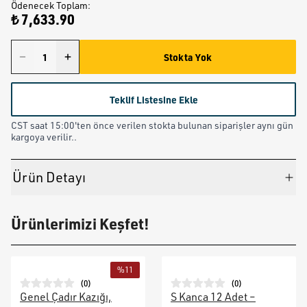
Ödenecek Toplam
:
₺ 7,633.90
Stokta Yok
Teklif Listesine Ekle
CST saat 15:00'ten önce verilen stokta bulunan siparişler aynı gün
kargoya verilir..
Ürün Detayı
Ürünlerimizi Keşfet!
%
11
(
0
)
(
0
)
Genel Çadır Kazığı,
S Kanca 12 Adet –