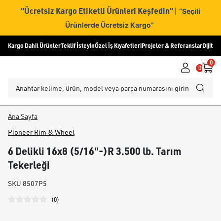
“Ücretsiz Kargo Etiketli Ürünleri Keşfedin”
|
“Seçili
Ürünlerde Ücretsiz Kargo”
Kargo Dahil Ürünler
Teklif İsteyin
Özel İş Kıyafetleri
Projeler & Referanslar
Dijital
0
0
Ana Sayfa
Pioneer Rim & Wheel
6 Delikli 16x8 (5/16"-)R 3.500 lb. Tarım
Tekerleği
SKU
8507P5
(
0
)