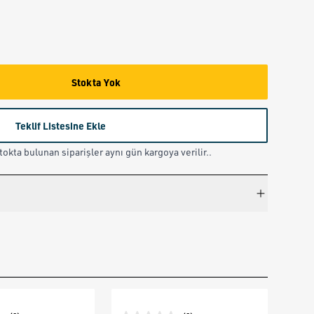
Stokta Yok
Teklif Listesine Ekle
okta bulunan siparişler aynı gün kargoya verilir..