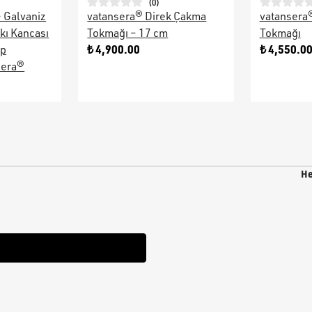
(
0
)
– Galvaniz
vatansera® Direk Çakma
vatansera
kı Kancası
Tokmağı – 17 cm
Tokmağı
₺ 4,900.00
₺ 4,550.0
ap
sera®
He