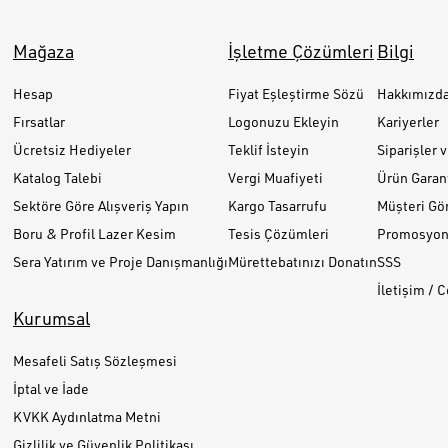
Mağaza
İşletme Çözümleri
Bilgi
Hesap
Fiyat Eşleştirme Sözü
Hakkımızd
Fırsatlar
Logonuzu Ekleyin
Kariyerler
Ücretsiz Hediyeler
Teklif İsteyin
Siparişler 
Katalog Talebi
Vergi Muafiyeti
Ürün Garant
Sektöre Göre Alışveriş Yapın
Kargo Tasarrufu
Müşteri Gör
Boru & Profil Lazer Kesim
Tesis Çözümleri
Promosyon 
Sera Yatırım ve Proje Danışmanlığı
Mürettebatınızı Donatın
SSS
İletişim / 
Kurumsal
Mesafeli Satış Sözleşmesi
İptal ve İade
KVKK Aydınlatma Metni
Gizlilik ve Güvenlik Politikası