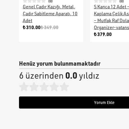
(
0
)
(
0
)
Genel Çadır Kazığı, Metal,
S Kanca 12 Adet 
Çadır Sabitleme Aparatı, 10
Kaplama Çelik As
Adet
– Mutfak Raf Dol
₺ 310.00
₺ 349.00
Organizer-vatan
₺ 379.00
Henüz yorum bulunmamaktadır
0.0
6 üzerinden
yıldız
Yorum Ekle