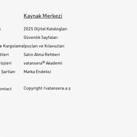
Kaynak Merkezi
a
2025 Dijital Katalogları
Güvenlik Sayfaları
ve Kargolama
İpuçları ve Kılavuzları
ileri
Satın Alma Rehberi
üşleri
vatansera® Akademi
Şartları
Marka Endeksi
Copyright /vatansera.a.ş
Contact