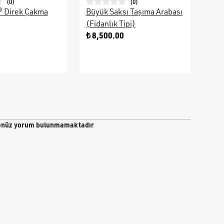
(
0
)
(
0
)
® Direk Çakma
Büyük Saksı Taşıma Arabası
Galv
(Fidanlık Tipi)
Ara
0
₺ 8,500.00
₺ 9
nüz yorum bulunmamaktadır