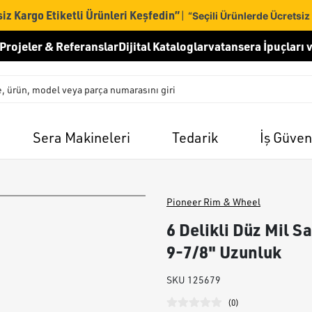
iz Kargo Etiketli Ürünleri Keşfedin”
|
“Seçili Ürünlerde Ücretsiz
Projeler & Referanslar
Dijital Kataloglar
vatansera İpuçları v
Sera Makineleri
Tedarik
İş Güven
Pioneer Rim & Wheel
6 Delikli Düz Mil S
9-7/8" Uzunluk
SKU
125679
(
0
)