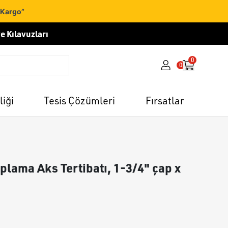
 Kargo”
e Kılavuzları
0
0
liği
Tesis Çözümleri
Fırsatlar
aplama Aks Tertibatı, 1-3/4" çap x