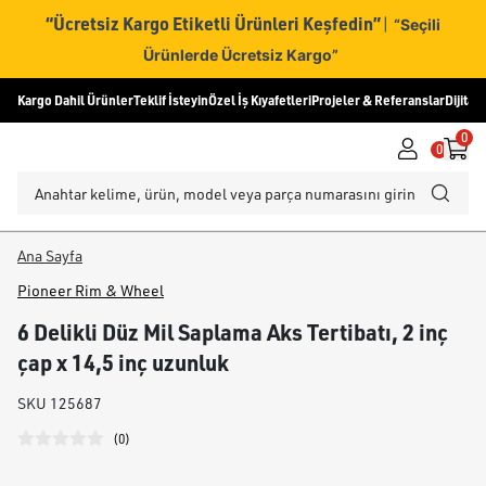
“Ücretsiz Kargo Etiketli Ürünleri Keşfedin”
|
“Seçili
Ürünlerde Ücretsiz Kargo”
Kargo Dahil Ürünler
Teklif İsteyin
Özel İş Kıyafetleri
Projeler & Referanslar
Dijital
0
0
Ana Sayfa
Pioneer Rim & Wheel
6 Delikli Düz Mil Saplama Aks Tertibatı, 2 inç
çap x 14,5 inç uzunluk
SKU
125687
(
0
)