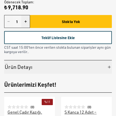
Ödenecek Toplam
:
₺ 9,718.90
Stokta Yok
Teklif Listesine Ekle
CST saat 15:00'ten önce verilen stokta bulunan siparişler aynı gün
kargoya verilir..
Ürün Detayı
Ürünlerimizi Keşfet!
%
11
(
0
)
(
0
)
Genel Çadır Kazığı,
S Kanca 12 Adet –