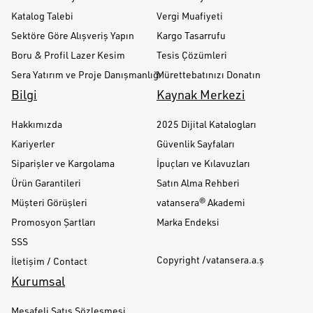
Katalog Talebi
Vergi Muafiyeti
Sektöre Göre Alışveriş Yapın
Kargo Tasarrufu
Boru & Profil Lazer Kesim
Tesis Çözümleri
Sera Yatırım ve Proje Danışmanlığı
Mürettebatınızı Donatın
Bilgi
Kaynak Merkezi
Hakkımızda
2025 Dijital Katalogları
Kariyerler
Güvenlik Sayfaları
Siparişler ve Kargolama
İpuçları ve Kılavuzları
Ürün Garantileri
Satın Alma Rehberi
Müşteri Görüşleri
vatansera® Akademi
Promosyon Şartları
Marka Endeksi
SSS
Copyright /vatansera.a.ş
İletişim / Contact
Kurumsal
Mesafeli Satış Sözleşmesi