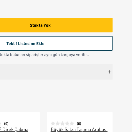
Stokta Yok
Teklif Listesine Ekle
okta bulunan siparişler aynı gün kargoya verilir..
(
0
)
(
0
)
® Direk Çakma
Büyük Saksı Taşıma Arabası
Galv