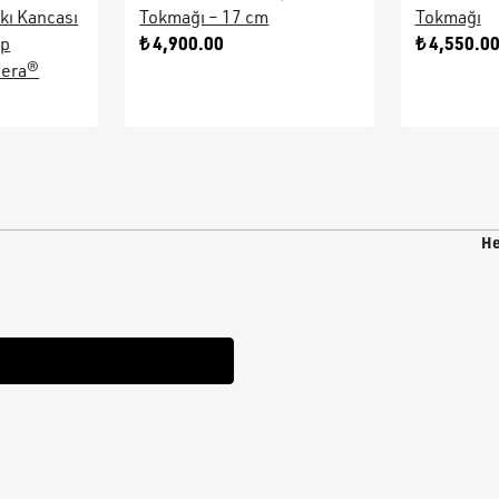
kı Kancası
Tokmağı – 17 cm
Tokmağı
₺ 4,900.00
₺ 4,550.0
ap
sera®
He