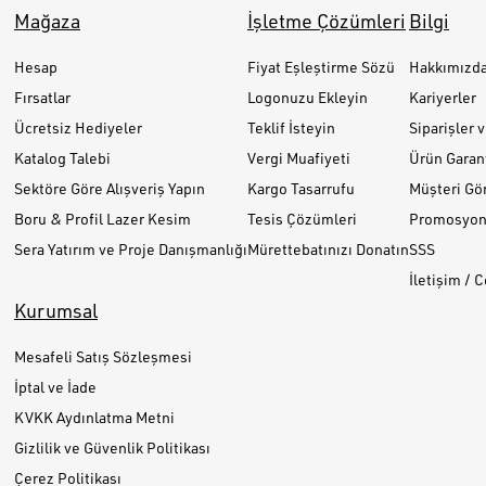
Mağaza
İşletme Çözümleri
Bilgi
Hesap
Fiyat Eşleştirme Sözü
Hakkımızd
Fırsatlar
Logonuzu Ekleyin
Kariyerler
Ücretsiz Hediyeler
Teklif İsteyin
Siparişler 
Katalog Talebi
Vergi Muafiyeti
Ürün Garant
Sektöre Göre Alışveriş Yapın
Kargo Tasarrufu
Müşteri Gör
Boru & Profil Lazer Kesim
Tesis Çözümleri
Promosyon 
Sera Yatırım ve Proje Danışmanlığı
Mürettebatınızı Donatın
SSS
İletişim / 
Kurumsal
Mesafeli Satış Sözleşmesi
İptal ve İade
KVKK Aydınlatma Metni
Gizlilik ve Güvenlik Politikası
Çerez Politikası