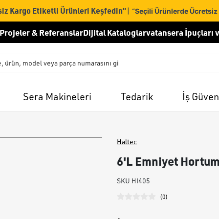
iz Kargo Etiketli Ürünleri Keşfedin”
|
“Seçili Ürünlerde Ücretsiz
Projeler & Referanslar
Dijital Kataloglar
vatansera İpuçları v
Sera Makineleri
Tedarik
İş Güven
Haltec
6'L Emniyet Hortum
SKU
HI405
(
0
)