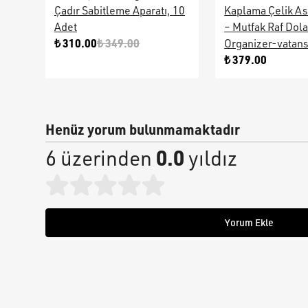
Çadır Sabitleme Aparatı, 10
Kaplama Çelik As
Adet
– Mutfak Raf Dol
₺ 310.00
₺ 349.00
Organizer-vatan
₺ 379.00
Henüz yorum bulunmamaktadır
0.0
6 üzerinden
yıldız
Yorum Ekle