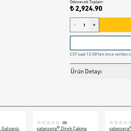
Ödenecek Toplam
:
₺ 2,924.90
CST saat 15:00'ten önce verilen st
Ürün Detayı
(
0
)
– Galvaniz
vatansera® Direk Çakma
vatansera