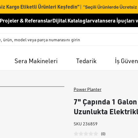
iz Kargo Etiketli Ürünleri Keşfedin”
|
“Seçili Ürünlerde Ücretsiz
Projeler & Referanslar
Dijital Kataloglar
vatansera İpuçları v
Sera Makineleri
Tedarik
İş Güven
Power Planter
7" Çapında 1 Galon 
Uzunlukta Elektrikl
SKU
236859
(
0
)