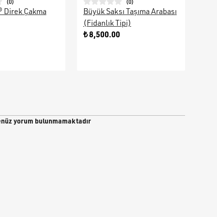
(
0
)
(
0
)
® Direk Çakma
Büyük Saksı Taşıma Arabası
Galv
(Fidanlık Tipi)
Ara
0
₺ 8,500.00
₺ 9
nüz yorum bulunmamaktadır