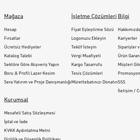
Mağaza
İşletme Çözümleri
Bilgi
Hesap
Fiyat Eşleştirme Sözü
Hakkımızd
Fırsatlar
Logonuzu Ekleyin
Kariyerler
Ücretsiz Hediyeler
Teklif İsteyin
Siparişler 
Katalog Talebi
Vergi Muafiyeti
Ürün Garant
Sektöre Göre Alışveriş Yapın
Kargo Tasarrufu
Müşteri Gör
Boru & Profil Lazer Kesim
Tesis Çözümleri
Promosyon 
Sera Yatırım ve Proje Danışmanlığı
Mürettebatınızı Donatın
SSS
İletişim / 
Kurumsal
Mesafeli Satış Sözleşmesi
İptal ve İade
KVKK Aydınlatma Metni
Gizlilik ve Güvenlik Politikası