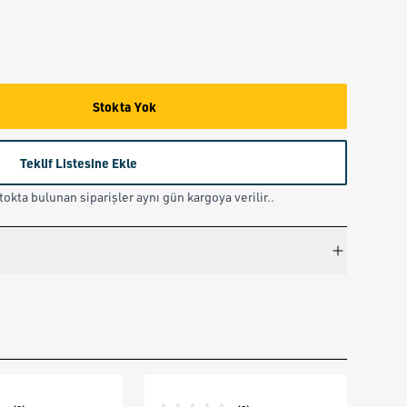
Stokta Yok
Teklif Listesine Ekle
okta bulunan siparişler aynı gün kargoya verilir..