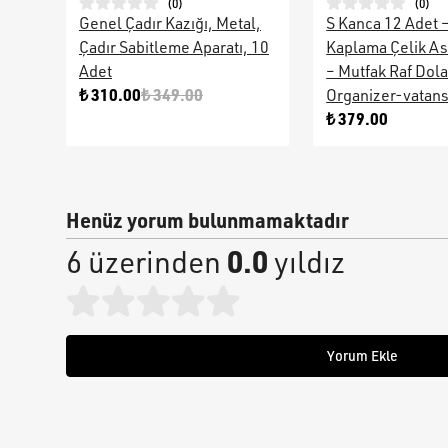
(
0
)
(
0
)
Genel Çadır Kazığı, Metal,
S Kanca 12 Adet 
Çadır Sabitleme Aparatı, 10
Kaplama Çelik As
Adet
– Mutfak Raf Dol
₺ 310.00
₺ 349.00
Organizer-vatan
₺ 379.00
Henüz yorum bulunmamaktadır
0.0
6 üzerinden
yıldız
Yorum Ekle