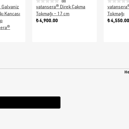
(
0
)
– Galvaniz
vatansera® Direk Çakma
vatansera
kı Kancası
Tokmağı – 17 cm
Tokmağı
₺ 4,900.00
₺ 4,550.0
ap
sera®
He