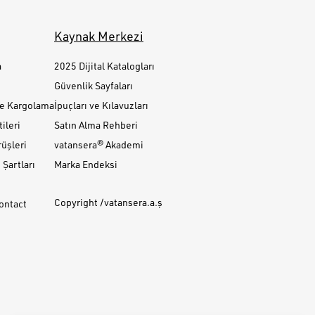
Kaynak Merkezi
a
2025 Dijital Katalogları
Güvenlik Sayfaları
ve Kargolama
İpuçları ve Kılavuzları
ileri
Satın Alma Rehberi
üşleri
vatansera® Akademi
Şartları
Marka Endeksi
Copyright /vatansera.a.ş
Contact