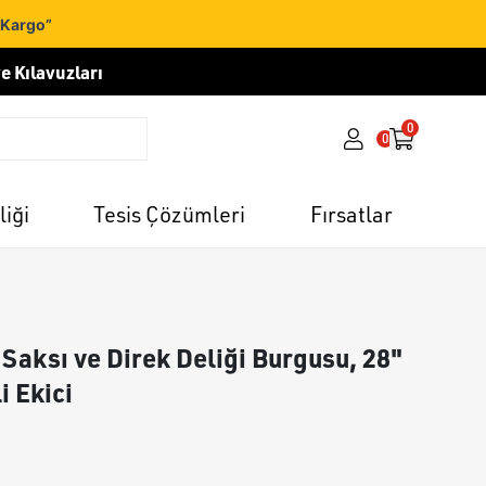
 Kargo”
e Kılavuzları
0
0
liği
Tesis Çözümleri
Fırsatlar
Saksı ve Direk Deliği Burgusu, 28"
i Ekici