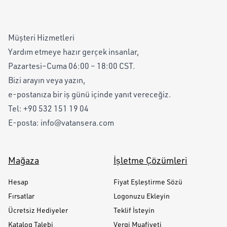
Müşteri Hizmetleri
Yardım etmeye hazır gerçek insanlar,
Pazartesi–Cuma 06:00 – 18:00 CST.
Bizi arayın veya yazın,
e-postanıza bir iş günü içinde yanıt vereceğiz.
Tel:
+90 532 151 19 04
E-posta:
info@vatansera.com
Mağaza
İşletme Çözümleri
Hesap
Fiyat Eşleştirme Sözü
Fırsatlar
Logonuzu Ekleyin
Ücretsiz Hediyeler
Teklif İsteyin
Katalog Talebi
Vergi Muafiyeti