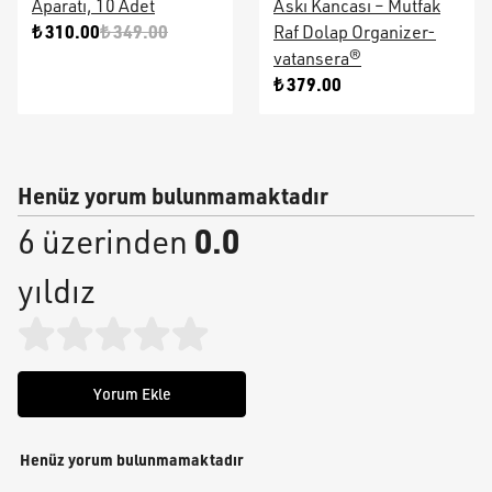
Aparatı, 10 Adet
Askı Kancası – Mutfak
₺ 310.00
₺ 349.00
Raf Dolap Organizer-
vatansera®
₺ 379.00
Henüz yorum bulunmamaktadır
0.0
6 üzerinden
yıldız
Yorum Ekle
Henüz yorum bulunmamaktadır