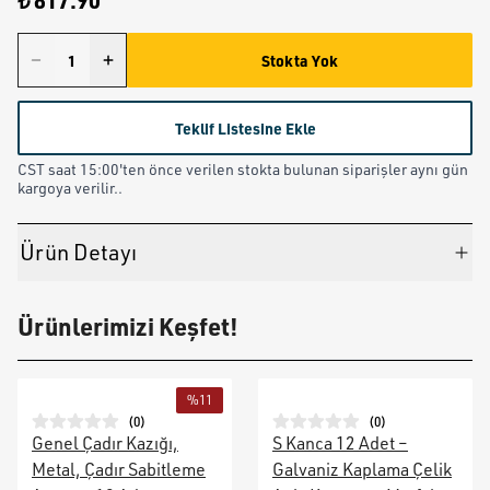
₺ 817.90
Stokta Yok
Teklif Listesine Ekle
CST saat 15:00'ten önce verilen stokta bulunan siparişler aynı gün
kargoya verilir..
Ürün Detayı
Ürünlerimizi Keşfet!
%
11
(
0
)
(
0
)
Genel Çadır Kazığı,
S Kanca 12 Adet –
Metal, Çadır Sabitleme
Galvaniz Kaplama Çelik