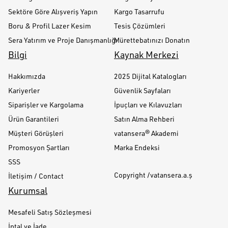
Sektöre Göre Alışveriş Yapın
Kargo Tasarrufu
Boru & Profil Lazer Kesim
Tesis Çözümleri
Sera Yatırım ve Proje Danışmanlığı
Mürettebatınızı Donatın
Bilgi
Kaynak Merkezi
Hakkımızda
2025 Dijital Katalogları
Kariyerler
Güvenlik Sayfaları
Siparişler ve Kargolama
İpuçları ve Kılavuzları
Ürün Garantileri
Satın Alma Rehberi
Müşteri Görüşleri
vatansera® Akademi
Promosyon Şartları
Marka Endeksi
SSS
Copyright /vatansera.a.ş
İletişim / Contact
Kurumsal
Mesafeli Satış Sözleşmesi
İptal ve İade