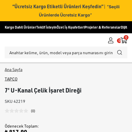
“Ücretsiz Kargo Etiketli Ürünleri Keşfedin”
|
“Seçili
Ürünlerde Ücretsiz Kargo”
Kargo Dahil Ürünler
Teklif İsteyin
Özel İş Kıyafetleri
Projeler & Referanslar
Dijital
0
0
Ana Sayfa
TAPCO
7' U-Kanal Çelik İşaret Direği
SKU
42219
(
0
)
Ödenecek Toplam
: