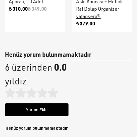
Aparatı, 10 Adet
Askı Kancası – Mutfak
₺ 310.00
₺ 349.00
Raf Dolap Organizer-
vatansera®
₺ 379.00
Henüz yorum bulunmamaktadır
0.0
6 üzerinden
yıldız
Yorum Ekle
Henüz yorum bulunmamaktadır