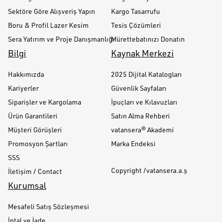
Sektöre Göre Alışveriş Yapın
Kargo Tasarrufu
Boru & Profil Lazer Kesim
Tesis Çözümleri
Sera Yatırım ve Proje Danışmanlığı
Mürettebatınızı Donatın
Bilgi
Kaynak Merkezi
Hakkımızda
2025 Dijital Katalogları
Kariyerler
Güvenlik Sayfaları
Siparişler ve Kargolama
İpuçları ve Kılavuzları
Ürün Garantileri
Satın Alma Rehberi
Müşteri Görüşleri
vatansera® Akademi
Promosyon Şartları
Marka Endeksi
SSS
Copyright /vatansera.a.ş
İletişim / Contact
Kurumsal
Mesafeli Satış Sözleşmesi
İptal ve İade