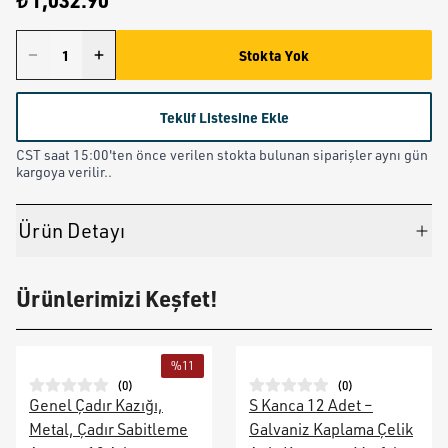
₺ 1,032.90
Stokta Yok
Teklif Listesine Ekle
CST saat 15:00'ten önce verilen stokta bulunan siparişler aynı gün
kargoya verilir..
Ürün Detayı
Ürünlerimizi Keşfet!
%
11
(
0
)
(
0
)
Genel Çadır Kazığı,
S Kanca 12 Adet –
Metal, Çadır Sabitleme
Galvaniz Kaplama Çelik