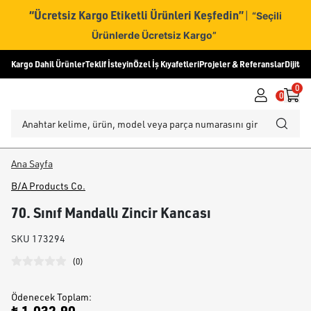
“Ücretsiz Kargo Etiketli Ürünleri Keşfedin”
|
“Seçili
Ürünlerde Ücretsiz Kargo”
Kargo Dahil Ürünler
Teklif İsteyin
Özel İş Kıyafetleri
Projeler & Referanslar
Dijital
0
0
Ana Sayfa
B/A Products Co.
70. Sınıf Mandallı Zincir Kancası
SKU
173294
(
0
)
Ödenecek Toplam
: