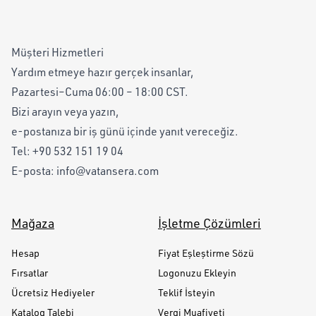
Müşteri Hizmetleri
Yardım etmeye hazır gerçek insanlar,
Pazartesi–Cuma 06:00 – 18:00 CST.
Bizi arayın veya yazın,
e-postanıza bir iş günü içinde yanıt vereceğiz.
Tel:
+90 532 151 19 04
E-posta:
info@vatansera.com
Mağaza
İşletme Çözümleri
Hesap
Fiyat Eşleştirme Sözü
Fırsatlar
Logonuzu Ekleyin
Ücretsiz Hediyeler
Teklif İsteyin
Katalog Talebi
Vergi Muafiyeti