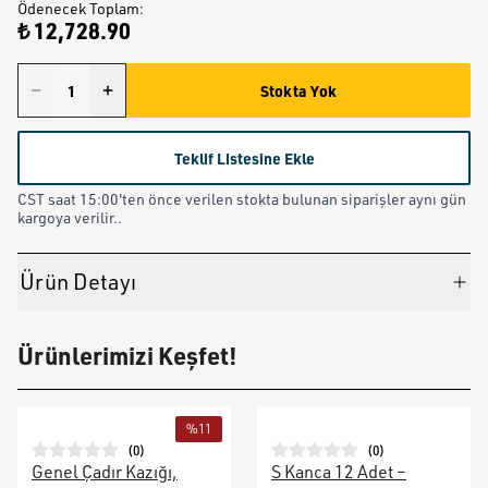
Ödenecek Toplam
:
₺ 12,728.90
Stokta Yok
Teklif Listesine Ekle
CST saat 15:00'ten önce verilen stokta bulunan siparişler aynı gün
kargoya verilir..
Ürün Detayı
Ürünlerimizi Keşfet!
%
11
(
0
)
(
0
)
Genel Çadır Kazığı,
S Kanca 12 Adet –