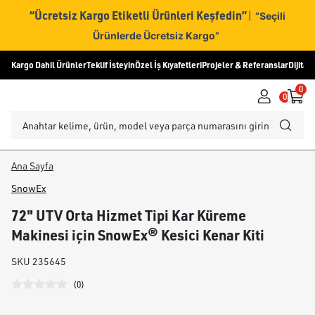
“Ücretsiz Kargo Etiketli Ürünleri Keşfedin”
|
“Seçili
Ürünlerde Ücretsiz Kargo”
Kargo Dahil Ürünler
Teklif İsteyin
Özel İş Kıyafetleri
Projeler & Referanslar
Dijital
0
0
Ana Sayfa
SnowEx
72" UTV Orta Hizmet Tipi Kar Küreme
Makinesi için SnowEx® Kesici Kenar Kiti
SKU
235645
(
0
)