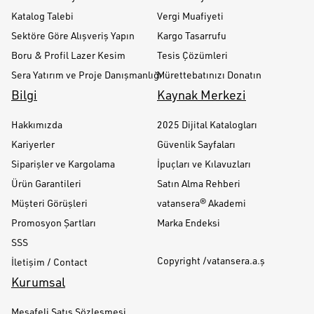
Katalog Talebi
Vergi Muafiyeti
Sektöre Göre Alışveriş Yapın
Kargo Tasarrufu
Boru & Profil Lazer Kesim
Tesis Çözümleri
Sera Yatırım ve Proje Danışmanlığı
Mürettebatınızı Donatın
Bilgi
Kaynak Merkezi
Hakkımızda
2025 Dijital Katalogları
Kariyerler
Güvenlik Sayfaları
Siparişler ve Kargolama
İpuçları ve Kılavuzları
Ürün Garantileri
Satın Alma Rehberi
Müşteri Görüşleri
vatansera® Akademi
Promosyon Şartları
Marka Endeksi
SSS
Copyright /vatansera.a.ş
İletişim / Contact
Kurumsal
Mesafeli Satış Sözleşmesi