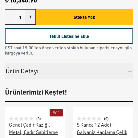
₺ 16,340.90
Stokta Yok
Teklif Listesine Ekle
CST saat 15:00'ten önce verilen stokta bulunan siparişler aynı gün
kargoya verilir..
Ürün Detayı
Ürünlerimizi Keşfet!
%
11
(
0
)
(
0
)
Genel Çadır Kazığı,
S Kanca 12 Adet –
Metal, Çadır Sabitleme
Galvaniz Kaplama Çelik