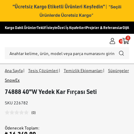
“Ücretsiz Kargo Etiketli Ürünleri Keşfedin”
|
“Seçili
Ürünlerde Ücretsiz Kargo”
Kargo Dahil Ürünler
Teklif İsteyin
Özel İş Kıyafetleri
Projeler & Referanslar
Dijital
0
0
Ana Sayfa
|
Tesis Çözümleri
|
Temizlik Ekipmanları
|
Süpürgeler
SnowEx
74888 40"W Yedek Kar Fırçası Seti
SKU
226782
(
0
)
Ödenecek Toplam
: