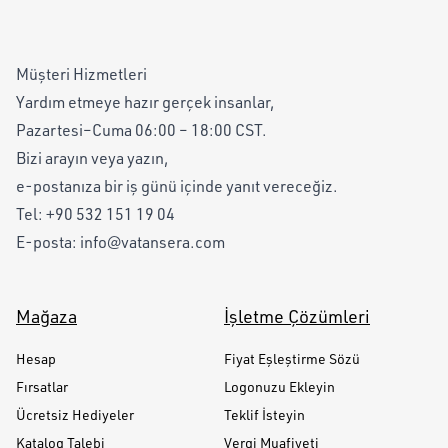
Müşteri Hizmetleri
Yardım etmeye hazır gerçek insanlar,
Pazartesi–Cuma 06:00 – 18:00 CST.
Bizi arayın veya yazın,
e-postanıza bir iş günü içinde yanıt vereceğiz.
Tel:
+90 532 151 19 04
E-posta:
info@vatansera.com
Mağaza
İşletme Çözümleri
Hesap
Fiyat Eşleştirme Sözü
Fırsatlar
Logonuzu Ekleyin
Ücretsiz Hediyeler
Teklif İsteyin
Katalog Talebi
Vergi Muafiyeti