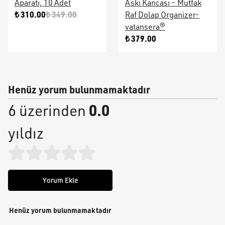
Aparatı, 10 Adet
Askı Kancası – Mutfak
₺ 310.00
₺ 349.00
Raf Dolap Organizer-
vatansera®
₺ 379.00
Henüz yorum bulunmamaktadır
0.0
6 üzerinden
yıldız
Yorum Ekle
Henüz yorum bulunmamaktadır