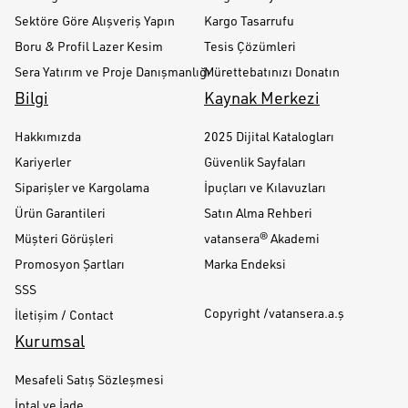
Sektöre Göre Alışveriş Yapın
Kargo Tasarrufu
Boru & Profil Lazer Kesim
Tesis Çözümleri
Sera Yatırım ve Proje Danışmanlığı
Mürettebatınızı Donatın
Bilgi
Kaynak Merkezi
Hakkımızda
2025 Dijital Katalogları
Kariyerler
Güvenlik Sayfaları
Siparişler ve Kargolama
İpuçları ve Kılavuzları
Ürün Garantileri
Satın Alma Rehberi
Müşteri Görüşleri
vatansera® Akademi
Promosyon Şartları
Marka Endeksi
SSS
Copyright /vatansera.a.ş
İletişim / Contact
Kurumsal
Mesafeli Satış Sözleşmesi
İptal ve İade