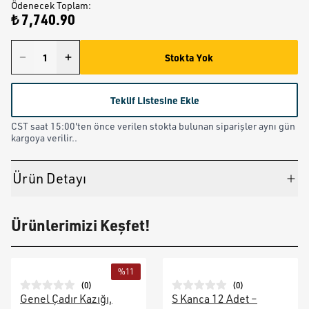
Ödenecek Toplam
:
₺ 7,740.90
Stokta Yok
Teklif Listesine Ekle
CST saat 15:00'ten önce verilen stokta bulunan siparişler aynı gün
kargoya verilir..
Ürün Detayı
Ürünlerimizi Keşfet!
%
11
(
0
)
(
0
)
Genel Çadır Kazığı,
S Kanca 12 Adet –