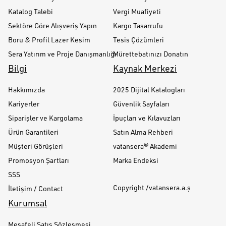
Katalog Talebi
Vergi Muafiyeti
Sektöre Göre Alışveriş Yapın
Kargo Tasarrufu
Boru & Profil Lazer Kesim
Tesis Çözümleri
Sera Yatırım ve Proje Danışmanlığı
Mürettebatınızı Donatın
Bilgi
Kaynak Merkezi
Hakkımızda
2025 Dijital Katalogları
Kariyerler
Güvenlik Sayfaları
Siparişler ve Kargolama
İpuçları ve Kılavuzları
Ürün Garantileri
Satın Alma Rehberi
Müşteri Görüşleri
vatansera® Akademi
Promosyon Şartları
Marka Endeksi
SSS
Copyright /vatansera.a.ş
İletişim / Contact
Kurumsal
Mesafeli Satış Sözleşmesi