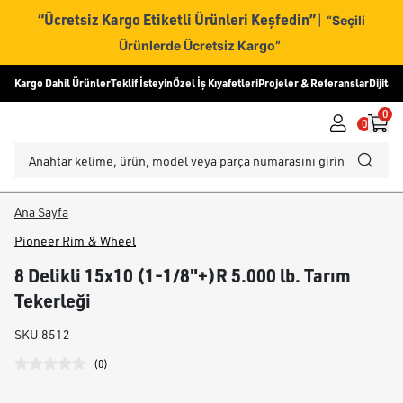
“Ücretsiz Kargo Etiketli Ürünleri Keşfedin”
|
“Seçili
Ürünlerde Ücretsiz Kargo”
Kargo Dahil Ürünler
Teklif İsteyin
Özel İş Kıyafetleri
Projeler & Referanslar
Dijital
0
0
Ana Sayfa
Pioneer Rim & Wheel
8 Delikli 15x10 (1-1/8"+)R 5.000 lb. Tarım
Tekerleği
SKU
8512
(
0
)