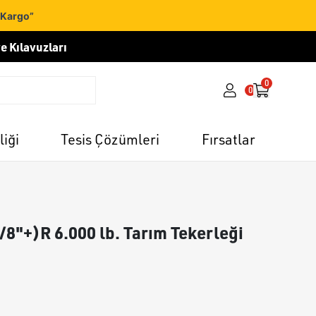
 Kargo”
e Kılavuzları
0
0
liği
Tesis Çözümleri
Fırsatlar
3/8"+)R 6.000 lb. Tarım Tekerleği