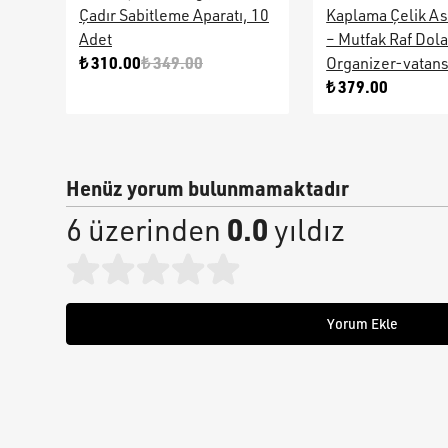
Çadır Sabitleme Aparatı, 10
Kaplama Çelik As
Adet
– Mutfak Raf Dol
₺ 310.00
₺ 349.00
Organizer-vatan
₺ 379.00
Henüz yorum bulunmamaktadır
0.0
6 üzerinden
yıldız
Yorum Ekle