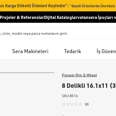
iz Kargo Etiketli Ürünleri Keşfedin”
|
“Seçili Ürünlerde Ücretsiz
Projeler & Referanslar
Dijital Kataloglar
vatansera İpuçları v
Sera Makineleri
Tedarik
İş Güven
Pioneer Rim & Wheel
8 Delikli 16.1x11 (
SKU
8516
(
0
)