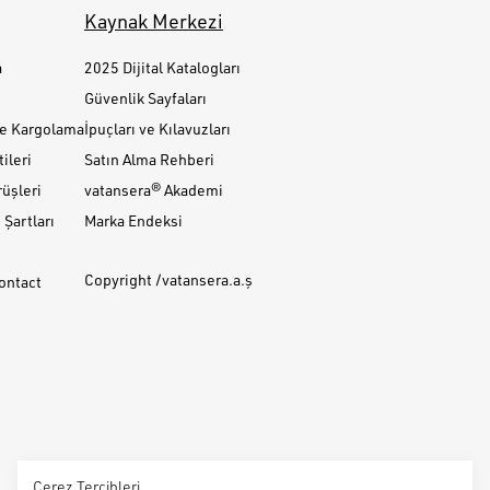
Kaynak Merkezi
a
2025 Dijital Katalogları
Güvenlik Sayfaları
ve Kargolama
İpuçları ve Kılavuzları
ileri
Satın Alma Rehberi
üşleri
vatansera® Akademi
Şartları
Marka Endeksi
Copyright /vatansera.a.ş
Contact
Çerez Tercihleri