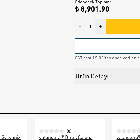
Ödenecek Toplam
:
₺ 8,901.90
CST saat 15:00'ten önce verilen st
Ürün Detayı
(
0
)
– Galvaniz
vatansera® Direk Çakma
vatansera