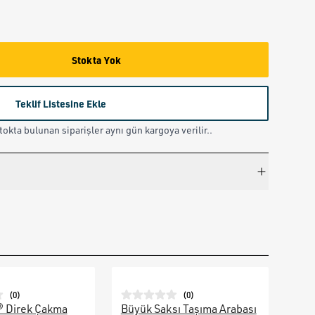
Stokta Yok
Teklif Listesine Ekle
okta bulunan siparişler aynı gün kargoya verilir..
(
0
)
(
0
)
® Direk Çakma
Büyük Saksı Taşıma Arabası
Galv