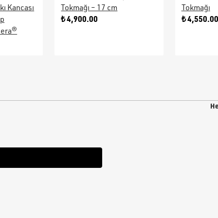
kı Kancası
Tokmağı – 17 cm
Tokmağı
₺ 4,900.00
₺ 4,550.0
ap
sera®
He