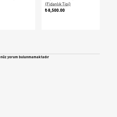
(Fidanlık Tipi)
Ara
0
₺ 8,500.00
₺ 9
nüz yorum bulunmamaktadır