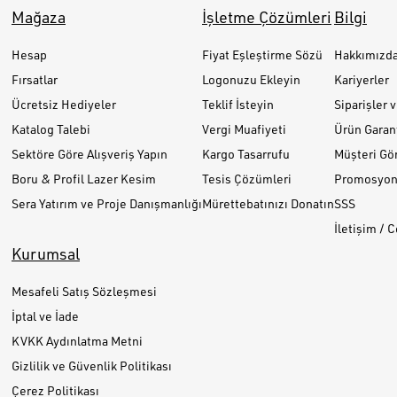
Mağaza
İşletme Çözümleri
Bilgi
Hesap
Fiyat Eşleştirme Sözü
Hakkımızd
Fırsatlar
Logonuzu Ekleyin
Kariyerler
Ücretsiz Hediyeler
Teklif İsteyin
Siparişler 
Katalog Talebi
Vergi Muafiyeti
Ürün Garant
Sektöre Göre Alışveriş Yapın
Kargo Tasarrufu
Müşteri Gör
Boru & Profil Lazer Kesim
Tesis Çözümleri
Promosyon 
Sera Yatırım ve Proje Danışmanlığı
Mürettebatınızı Donatın
SSS
İletişim / 
Kurumsal
Mesafeli Satış Sözleşmesi
İptal ve İade
KVKK Aydınlatma Metni
Gizlilik ve Güvenlik Politikası
Çerez Politikası