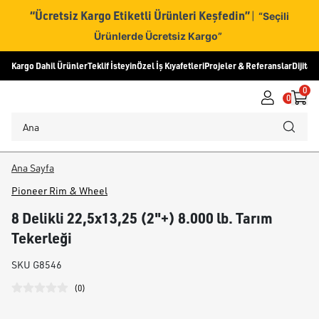
“Ücretsiz Kargo Etiketli Ürünleri Keşfedin”
|
“Seçili
Ürünlerde Ücretsiz Kargo”
Kargo Dahil Ürünler
Teklif İsteyin
Özel İş Kıyafetleri
Projeler & Referanslar
Dijital
0
0
Ana Sayfa
Pioneer Rim & Wheel
8 Delikli 22,5x13,25 (2"+) 8.000 lb. Tarım
Tekerleği
SKU
G8546
(
0
)