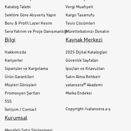
Katalog Talebi
Vergi Muafiyeti
Sektöre Göre Alışveriş Yapın
Kargo Tasarrufu
Boru & Profil Lazer Kesim
Tesis Çözümleri
Sera Yatırım ve Proje Danışmanlığı
Mürettebatınızı Donatın
Bilgi
Kaynak Merkezi
Hakkımızda
2025 Dijital Katalogları
Kariyerler
Güvenlik Sayfaları
Siparişler ve Kargolama
İpuçları ve Kılavuzları
Ürün Garantileri
Satın Alma Rehberi
Müşteri Görüşleri
vatansera® Akademi
Promosyon Şartları
Marka Endeksi
SSS
Copyright /vatansera.a.ş
İletişim / Contact
Kurumsal
Mesafeli Satış Sözleşmesi