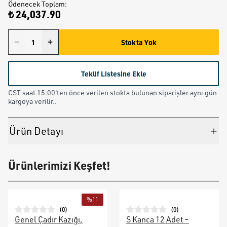
Ödenecek Toplam
:
₺ 24,037.90
Stokta Yok
Teklif Listesine Ekle
CST saat 15:00'ten önce verilen stokta bulunan siparişler aynı gün
kargoya verilir..
Ürün Detayı
Ürünlerimizi Keşfet!
%
11
(
0
)
(
0
)
Genel Çadır Kazığı,
S Kanca 12 Adet –