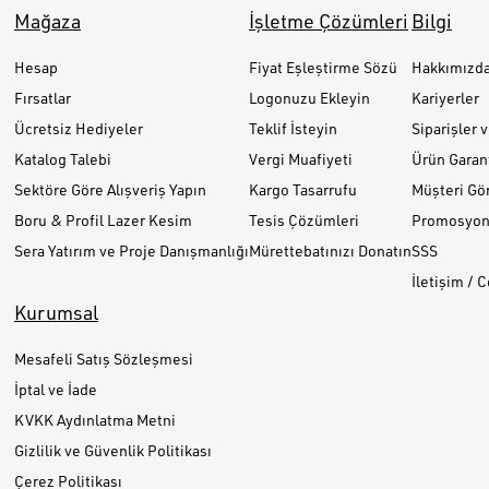
Mağaza
İşletme Çözümleri
Bilgi
Hesap
Fiyat Eşleştirme Sözü
Hakkımızd
Fırsatlar
Logonuzu Ekleyin
Kariyerler
Ücretsiz Hediyeler
Teklif İsteyin
Siparişler 
Katalog Talebi
Vergi Muafiyeti
Ürün Garant
Sektöre Göre Alışveriş Yapın
Kargo Tasarrufu
Müşteri Gör
Boru & Profil Lazer Kesim
Tesis Çözümleri
Promosyon 
Sera Yatırım ve Proje Danışmanlığı
Mürettebatınızı Donatın
SSS
İletişim / 
Kurumsal
Mesafeli Satış Sözleşmesi
İptal ve İade
KVKK Aydınlatma Metni
Gizlilik ve Güvenlik Politikası
Çerez Politikası