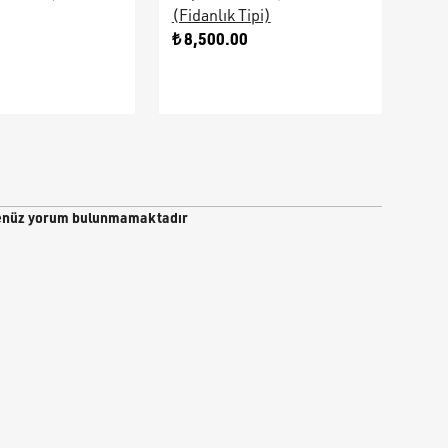
(Fidanlık Tipi)
Ara
0
₺ 8,500.00
₺ 9
nüz yorum bulunmamaktadır