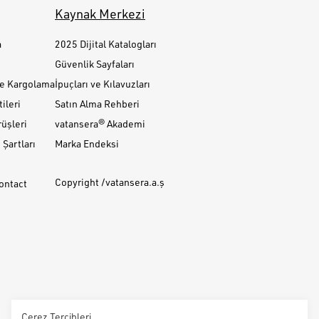
Kaynak Merkezi
a
2025 Dijital Katalogları
Güvenlik Sayfaları
ve Kargolama
İpuçları ve Kılavuzları
ileri
Satın Alma Rehberi
üşleri
vatansera® Akademi
Şartları
Marka Endeksi
Copyright /vatansera.a.ş
Contact
Çerez Tercihleri