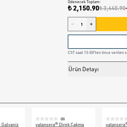
Ödenecek Toplam
:
₺ 2,150.90
₺ 3,440.90
CST saat 15:00'ten önce verilen st
Ürün Detayı
(
0
)
– Galvaniz
vatansera® Direk Çakma
vatansera