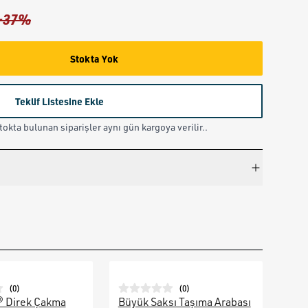
-
37
%
Stokta Yok
Teklif Listesine Ekle
okta bulunan siparişler aynı gün kargoya verilir..
(
0
)
(
0
)
® Direk Çakma
Büyük Saksı Taşıma Arabası
Galv