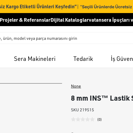
iz Kargo Etiketli Ürünleri Keşfedin”
|
“Seçili Ürünlerde Ücretsiz
Projeler & Referanslar
Dijital Kataloglar
vatansera İpuçları v
Sera Makineleri
Tedarik
İş Güven
None
8 mm INS™ Lastik 
SKU
219515
(
0
)