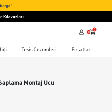
 Kargo”
e Kılavuzları
0
0
liği
Tesis Çözümleri
Fırsatlar
Saplama Montaj Ucu