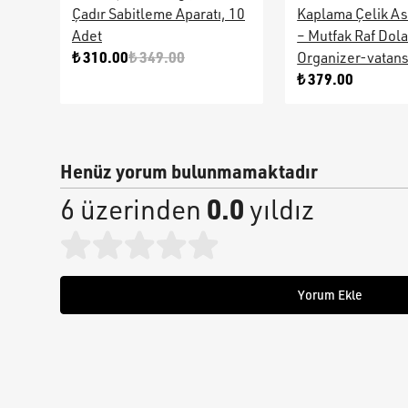
Çadır Sabitleme Aparatı, 10
Kaplama Çelik As
Adet
– Mutfak Raf Dol
₺ 310.00
₺ 349.00
Organizer-vatan
₺ 379.00
Henüz yorum bulunmamaktadır
0.0
6 üzerinden
yıldız
Yorum Ekle