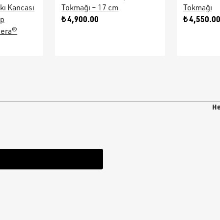
kı Kancası
Tokmağı – 17 cm
Tokmağı
₺ 4,900.00
₺ 4,550.0
ap
sera®
He