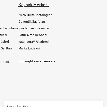
Kaynak Merkezi
a
2025 Dijital Katalogları
Güvenlik Sayfaları
ve Kargolama
İpuçları ve Kılavuzları
ileri
Satın Alma Rehberi
üşleri
vatansera® Akademi
Şartları
Marka Endeksi
Copyright /vatansera.a.ş
Contact
Çerez Tercihleri