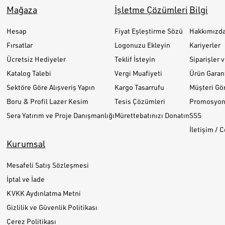
Mağaza
İşletme Çözümleri
Bilgi
Hesap
Fiyat Eşleştirme Sözü
Hakkımızd
Fırsatlar
Logonuzu Ekleyin
Kariyerler
Ücretsiz Hediyeler
Teklif İsteyin
Siparişler 
Katalog Talebi
Vergi Muafiyeti
Ürün Garant
Sektöre Göre Alışveriş Yapın
Kargo Tasarrufu
Müşteri Gör
Boru & Profil Lazer Kesim
Tesis Çözümleri
Promosyon 
Sera Yatırım ve Proje Danışmanlığı
Mürettebatınızı Donatın
SSS
İletişim / 
Kurumsal
Mesafeli Satış Sözleşmesi
İptal ve İade
KVKK Aydınlatma Metni
Gizlilik ve Güvenlik Politikası
Çerez Politikası