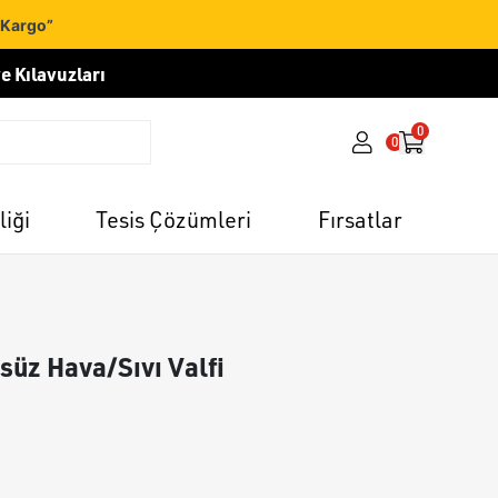
 Kargo”
e Kılavuzları
0
0
liği
Tesis Çözümleri
Fırsatlar
süz Hava/Sıvı Valfi