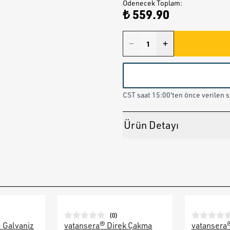
Ödenecek Toplam
:
₺ 559.90
CST saat 15:00'ten önce verilen st
Ürün Detayı
(
0
)
– Galvaniz
vatansera® Direk Çakma
vatansera