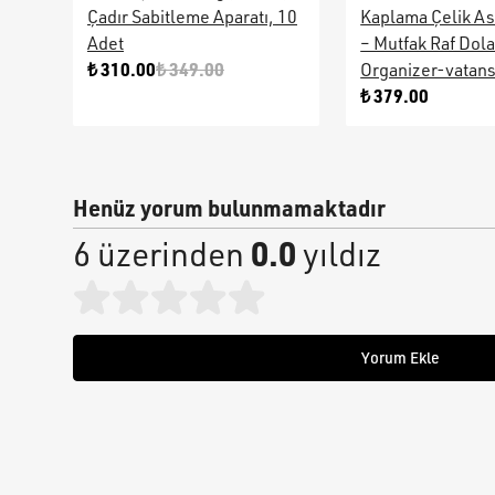
Çadır Sabitleme Aparatı, 10
Kaplama Çelik As
Adet
– Mutfak Raf Dol
₺ 310.00
₺ 349.00
Organizer-vatan
₺ 379.00
Henüz yorum bulunmamaktadır
0.0
6 üzerinden
yıldız
Yorum Ekle