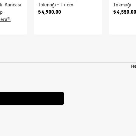
kı Kancası
Tokmağı – 17 cm
Tokmağı
₺ 4,900.00
₺ 4,550.0
ap
sera®
He