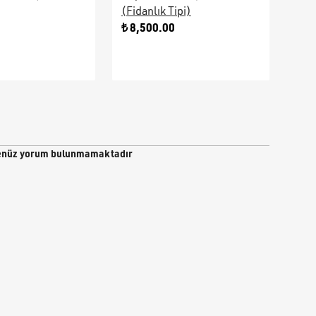
(Fidanlık Tipi)
Ara
0
₺ 8,500.00
₺ 9
nüz yorum bulunmamaktadır