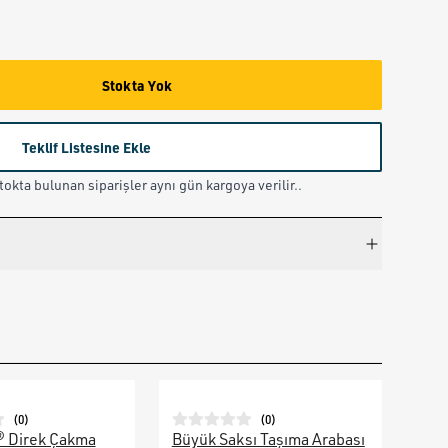
Stokta Yok
Teklif Listesine Ekle
okta bulunan siparişler aynı gün kargoya verilir..
(
0
)
(
0
)
® Direk Çakma
Büyük Saksı Taşıma Arabası
Galv