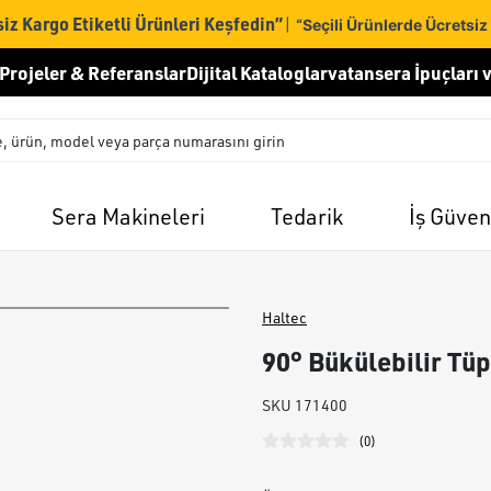
iz Kargo Etiketli Ürünleri Keşfedin”
|
“Seçili Ürünlerde Ücretsiz
Projeler & Referanslar
Dijital Kataloglar
vatansera İpuçları v
Sera Makineleri
Tedarik
İş Güven
Haltec
90° Bükülebilir Tüp
SKU
171400
(
0
)