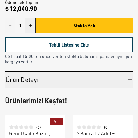
Ödenecek Toplam
:
₺ 12,040.90
Stokta Yok
Teklif Listesine Ekle
CST saat 15:00'ten önce verilen stokta bulunan siparişler aynı gün
kargoya verilir..
Ürün Detayı
Ürünlerimizi Keşfet!
%
11
(
0
)
(
0
)
Genel Çadır Kazığı,
S Kanca 12 Adet –