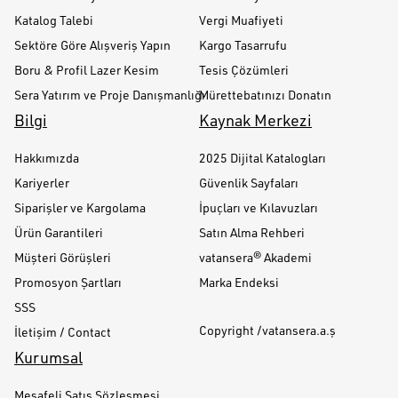
Katalog Talebi
Vergi Muafiyeti
Sektöre Göre Alışveriş Yapın
Kargo Tasarrufu
Boru & Profil Lazer Kesim
Tesis Çözümleri
Sera Yatırım ve Proje Danışmanlığı
Mürettebatınızı Donatın
Bilgi
Kaynak Merkezi
Hakkımızda
2025 Dijital Katalogları
Kariyerler
Güvenlik Sayfaları
Siparişler ve Kargolama
İpuçları ve Kılavuzları
Ürün Garantileri
Satın Alma Rehberi
Müşteri Görüşleri
vatansera® Akademi
Promosyon Şartları
Marka Endeksi
SSS
Copyright /vatansera.a.ş
İletişim / Contact
Kurumsal
Mesafeli Satış Sözleşmesi