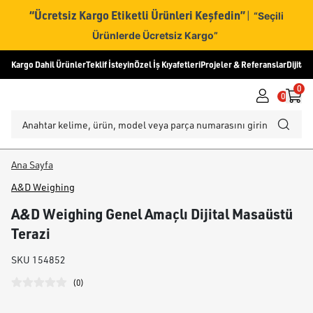
“Ücretsiz Kargo Etiketli Ürünleri Keşfedin”
|
“Seçili
Ürünlerde Ücretsiz Kargo”
Kargo Dahil Ürünler
Teklif İsteyin
Özel İş Kıyafetleri
Projeler & Referanslar
Dijital
0
0
Ana Sayfa
A&D Weighing
A&D Weighing Genel Amaçlı Dijital Masaüstü
Terazi
SKU
154852
(
0
)