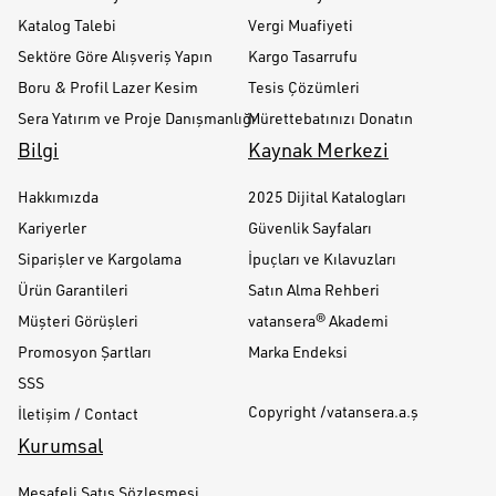
Katalog Talebi
Vergi Muafiyeti
Sektöre Göre Alışveriş Yapın
Kargo Tasarrufu
Boru & Profil Lazer Kesim
Tesis Çözümleri
Sera Yatırım ve Proje Danışmanlığı
Mürettebatınızı Donatın
Bilgi
Kaynak Merkezi
Hakkımızda
2025 Dijital Katalogları
Kariyerler
Güvenlik Sayfaları
Siparişler ve Kargolama
İpuçları ve Kılavuzları
Ürün Garantileri
Satın Alma Rehberi
Müşteri Görüşleri
vatansera® Akademi
Promosyon Şartları
Marka Endeksi
SSS
Copyright /vatansera.a.ş
İletişim / Contact
Kurumsal
Mesafeli Satış Sözleşmesi