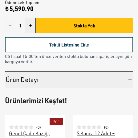
Ödenecek Toplam
:
₺ 5,590.90
Stokta Yok
Teklif Listesine Ekle
CST saat 15:00'ten önce verilen stokta bulunan siparişler aynı gün
kargoya verilir..
Ürün Detayı
Ürünlerimizi Keşfet!
%
11
(
0
)
(
0
)
Genel Çadır Kazığı,
S Kanca 12 Adet –