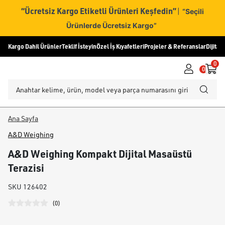
“Ücretsiz Kargo Etiketli Ürünleri Keşfedin”
|
“Seçili
Ürünlerde Ücretsiz Kargo”
Kargo Dahil Ürünler
Teklif İsteyin
Özel İş Kıyafetleri
Projeler & Referanslar
Dijital
0
0
Ana Sayfa
A&D Weighing
A&D Weighing Kompakt Dijital Masaüstü
Terazisi
SKU
126402
(
0
)