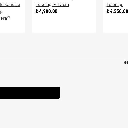
kı Kancası
Tokmağı – 17 cm
Tokmağı
₺ 4,900.00
₺ 4,550.0
ap
sera®
He