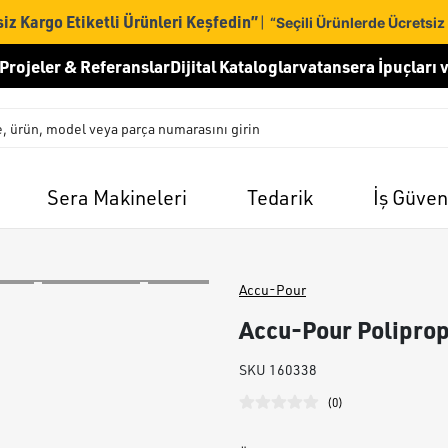
iz Kargo Etiketli Ürünleri Keşfedin”
|
“Seçili Ürünlerde Ücretsiz
Projeler & Referanslar
Dijital Kataloglar
vatansera İpuçları v
Sera Makineleri
Tedarik
İş Güven
Accu-Pour
Accu-Pour Poliprop
SKU
160338
(
0
)