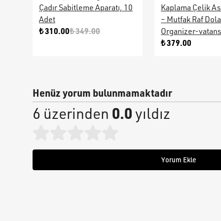
Çadır Sabitleme Aparatı, 10
Kaplama Çelik As
Adet
– Mutfak Raf Dol
₺ 310.00
₺ 349.00
Organizer-vatan
₺ 379.00
Henüz yorum bulunmamaktadır
0.0
6 üzerinden
yıldız
Yorum Ekle