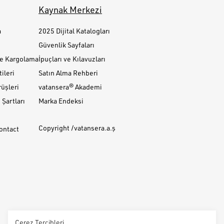
Kaynak Merkezi
a
2025 Dijital Katalogları
Güvenlik Sayfaları
ve Kargolama
İpuçları ve Kılavuzları
ileri
Satın Alma Rehberi
üşleri
vatansera® Akademi
Şartları
Marka Endeksi
Copyright /vatansera.a.ş
Contact
Çerez Tercihleri