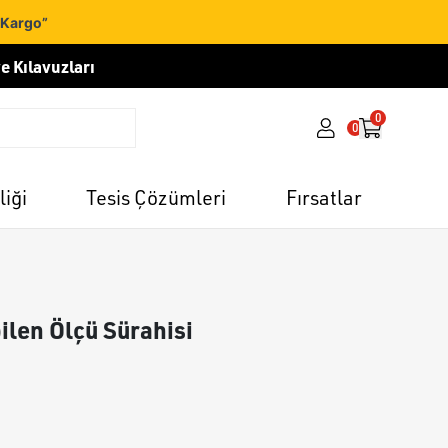
 Kargo”
e Kılavuzları
0
0
liği
Tesis Çözümleri
Fırsatlar
ilen Ölçü Sürahisi