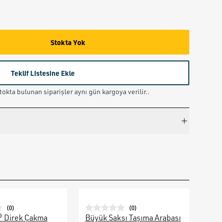
Stokta Yok
Teklif Listesine Ekle
okta bulunan siparişler aynı gün kargoya verilir..
(
0
)
(
0
)
® Direk Çakma
Büyük Saksı Taşıma Arabası
Galv