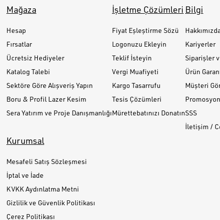
Mağaza
İşletme Çözümleri
Bilgi
Hesap
Fiyat Eşleştirme Sözü
Hakkımızd
Fırsatlar
Logonuzu Ekleyin
Kariyerler
Ücretsiz Hediyeler
Teklif İsteyin
Siparişler 
Katalog Talebi
Vergi Muafiyeti
Ürün Garant
Sektöre Göre Alışveriş Yapın
Kargo Tasarrufu
Müşteri Gör
Boru & Profil Lazer Kesim
Tesis Çözümleri
Promosyon 
Sera Yatırım ve Proje Danışmanlığı
Mürettebatınızı Donatın
SSS
İletişim / 
Kurumsal
Mesafeli Satış Sözleşmesi
İptal ve İade
KVKK Aydınlatma Metni
Gizlilik ve Güvenlik Politikası
Çerez Politikası