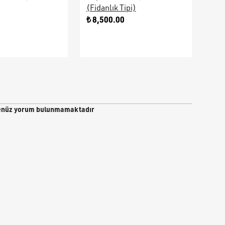
(Fidanlık Tipi)
Ara
0
₺ 8,500.00
₺ 9
nüz yorum bulunmamaktadır