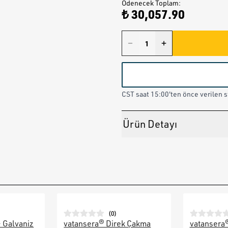
Ödenecek Toplam
:
₺ 30,057.90
CST saat 15:00'ten önce verilen st
Ürün Detayı
(
0
)
– Galvaniz
vatansera® Direk Çakma
vatansera