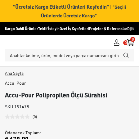
“Ücretsiz Kargo Etiketli Ürünleri Keşfedin”
|
“Seçili
Ürünlerde Ücretsiz Kargo”
Kargo Dahil Ürünler
Teklif İsteyin
Özel İş Kıyafetleri
Projeler & Referanslar
Dijital
0
0
Ana Sayfa
Accu-Pour
Accu-Pour Polipropilen Ölçü Sürahisi
SKU
151478
(
0
)
Ödenecek Toplam
: