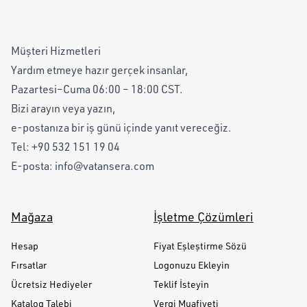
Müşteri Hizmetleri
Yardım etmeye hazır gerçek insanlar,
Pazartesi–Cuma 06:00 – 18:00 CST.
Bizi arayın veya yazın,
e-postanıza bir iş günü içinde yanıt vereceğiz.
Tel:
+90 532 151 19 04
E-posta:
info@vatansera.com
Mağaza
İşletme Çözümleri
Hesap
Fiyat Eşleştirme Sözü
Fırsatlar
Logonuzu Ekleyin
Ücretsiz Hediyeler
Teklif İsteyin
Katalog Talebi
Vergi Muafiyeti