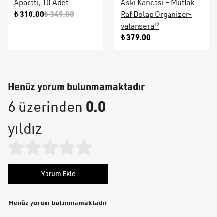
Aparatı, 10 Adet
Askı Kancası – Mutfak
₺ 310.00
₺ 349.00
Raf Dolap Organizer-
vatansera®
₺ 379.00
Henüz yorum bulunmamaktadır
0.0
6 üzerinden
yıldız
Yorum Ekle
Henüz yorum bulunmamaktadır