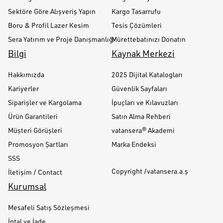
Sektöre Göre Alışveriş Yapın
Kargo Tasarrufu
Boru & Profil Lazer Kesim
Tesis Çözümleri
Sera Yatırım ve Proje Danışmanlığı
Mürettebatınızı Donatın
Bilgi
Kaynak Merkezi
Hakkımızda
2025 Dijital Katalogları
Kariyerler
Güvenlik Sayfaları
Siparişler ve Kargolama
İpuçları ve Kılavuzları
Ürün Garantileri
Satın Alma Rehberi
Müşteri Görüşleri
vatansera® Akademi
Promosyon Şartları
Marka Endeksi
SSS
Copyright /vatansera.a.ş
İletişim / Contact
Kurumsal
Mesafeli Satış Sözleşmesi
İptal ve İade