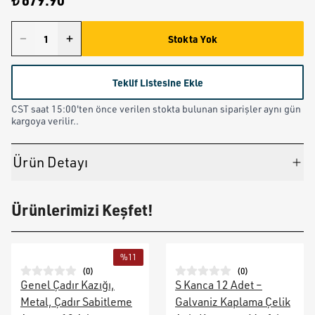
₺ 679.90
Stokta Yok
Teklif Listesine Ekle
CST saat 15:00'ten önce verilen stokta bulunan siparişler aynı gün
kargoya verilir..
Ürün Detayı
Ürünlerimizi Keşfet!
%
11
(
0
)
(
0
)
Genel Çadır Kazığı,
S Kanca 12 Adet –
Metal, Çadır Sabitleme
Galvaniz Kaplama Çelik