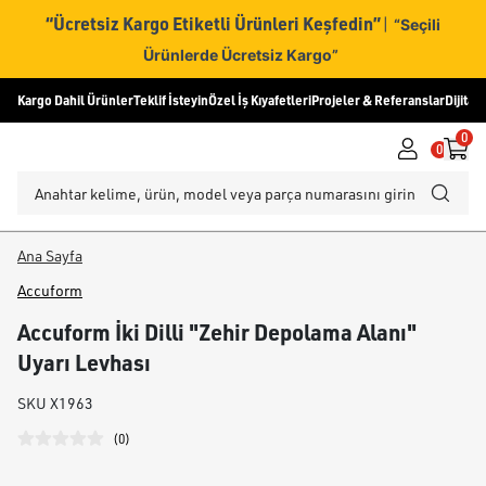
“Ücretsiz Kargo Etiketli Ürünleri Keşfedin”
|
“Seçili
Ürünlerde Ücretsiz Kargo”
Kargo Dahil Ürünler
Teklif İsteyin
Özel İş Kıyafetleri
Projeler & Referanslar
Dijital
0
0
Ana Sayfa
Accuform
Accuform İki Dilli "Zehir Depolama Alanı"
Uyarı Levhası
SKU
X1963
(
0
)