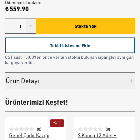
Ödenecek Toplam
:
₺ 559.90
Stokta Yok
Teklif Listesine Ekle
CST saat 15:00'ten önce verilen stokta bulunan siparişler aynı gün
kargoya verilir..
Ürün Detayı
Ürünlerimizi Keşfet!
%
11
(
0
)
(
0
)
Genel Çadır Kazığı,
S Kanca 12 Adet –