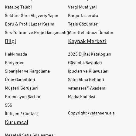
Katalog Talebi
Vergi Muafiyeti
Sektöre Göre Alışveriş Yapın
Kargo Tasarrufu
Boru & Profil Lazer Kesim
Tesis Çözümleri
Sera Yatırım ve Proje Danışmanlığı
Mürettebatınızı Donatın
Bilgi
Kaynak Merkezi
Hakkımızda
2025 Dijital Katalogları
Kariyerler
Güvenlik Sayfaları
Siparişler ve Kargolama
İpuçları ve Kılavuzları
Ürün Garantileri
Satın Alma Rehberi
Müşteri Görüşleri
vatansera® Akademi
Promosyon Şartları
Marka Endeksi
SSS
Copyright /vatansera.a.ş
İletişim / Contact
Kurumsal
Mesafeli Satış Sözleşmesi