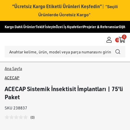
“Ücretsiz Kargo Etiketli Ürünleri Keşfedin”
|
“Seçili
Ürünlerde Ücretsiz Kargo”
Kargo Dahil Ürünler
Teklif İsteyin
Özel İş Kıyafetleri
Projeler & Referanslar
Dijital
0
0
Ana Sayfa
ACECAP
ACECAP Sistemik İnsektisit İmplantları | 75'li
Paket
SKU
238837
(
0
)