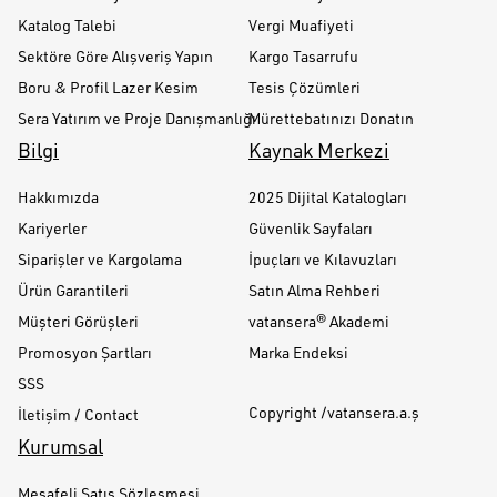
Katalog Talebi
Vergi Muafiyeti
Sektöre Göre Alışveriş Yapın
Kargo Tasarrufu
Boru & Profil Lazer Kesim
Tesis Çözümleri
Sera Yatırım ve Proje Danışmanlığı
Mürettebatınızı Donatın
Bilgi
Kaynak Merkezi
Hakkımızda
2025 Dijital Katalogları
Kariyerler
Güvenlik Sayfaları
Siparişler ve Kargolama
İpuçları ve Kılavuzları
Ürün Garantileri
Satın Alma Rehberi
Müşteri Görüşleri
vatansera® Akademi
Promosyon Şartları
Marka Endeksi
SSS
Copyright /vatansera.a.ş
İletişim / Contact
Kurumsal
Mesafeli Satış Sözleşmesi